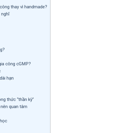
 công thay vì handmade?
 nghĩ
ng?
gia công cGMP?
c
dài hạn
ng thức “thần kỳ”
nên quan tâm
 học