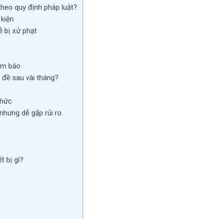
eo quy định pháp luật?
 kiện
bị xử phạt
ảm bảo
đề sau vài tháng?
thức
hưng dễ gặp rủi ro
 bị gì?