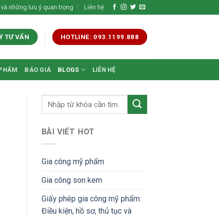
 và những lưu ý quan trọng
Liên hệ
Ý TƯ VẤN
HOTLINE: 093.1199.888
 PHẨM
BÁO GIÁ
BLOGS
LIÊN HỆ
BÀI VIẾT HOT
Gia công mỹ phẩm
Gia công son kem
Giấy phép gia công mỹ phẩm:
Điều kiện, hồ sơ, thủ tục và