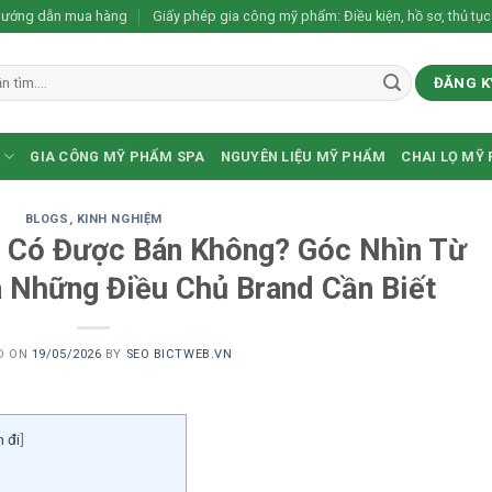
ướng dẫn mua hàng
Giấy phép gia công mỹ phẩm: Điều kiện, hồ sơ, thủ tục
ĐĂNG K
GIA CÔNG MỸ PHẨM SPA
NGUYÊN LIỆU MỸ PHẨM
CHAI LỌ MỸ
BLOGS
,
KINH NGHIỆM
Có Được Bán Không? Góc Nhìn Từ
Những Điều Chủ Brand Cần Biết
D ON
19/05/2026
BY
SEO BICTWEB.VN
 đi
]