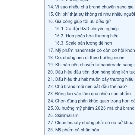
14.
Vì sao nhiều chủ brand chuyển sang gia
15.
Chi phí thật sự không rẻ như nhiều người
16.
Gia công giúp tối ưu điều gì?
16.1.
Có đội R&D chuyên nghiệp
16.2.
Hợp pháp hóa thương hiệu
16.3.
Scale sản lượng dễ hơn
17.
Mỹ phẩm handmade có còn cơ hội khô
18.
Có, nhưng nên đi theo hướng niche
19.
Khi nào nên chuyển từ handmade sang 
20.
Dấu hiệu đầu tiên: đơn hàng tăng liên tụ
21.
Dấu hiệu thứ hai: muốn xây thương hiệu 
22.
Chủ brand mới nên bắt đầu thế nào?
23.
Đừng lao vào làm quá nhiều sản phẩm
24.
Chọn đúng phân khúc quan trọng hơn cô
25.
Xu hướng mỹ phẩm 2026 mà chủ brand 
26.
Skinimalism
27.
Clean beauty nhưng phải có cơ sở khoa
28.
Mỹ phẩm cá nhân hóa