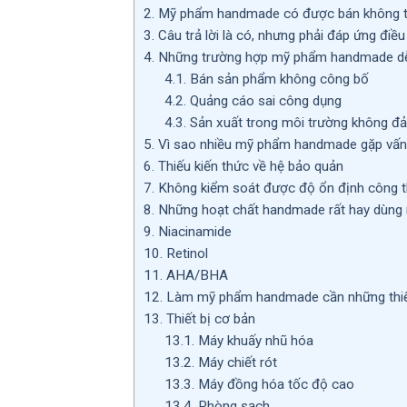
2.
Mỹ phẩm handmade có được bán không th
3.
Câu trả lời là có, nhưng phải đáp ứng điều
4.
Những trường hợp mỹ phẩm handmade dễ 
4.1.
Bán sản phẩm không công bố
4.2.
Quảng cáo sai công dụng
4.3.
Sản xuất trong môi trường không đ
5.
Vì sao nhiều mỹ phẩm handmade gặp vấn 
6.
Thiếu kiến thức về hệ bảo quản
7.
Không kiểm soát được độ ổn định công 
8.
Những hoạt chất handmade rất hay dùng n
9.
Niacinamide
10.
Retinol
11.
AHA/BHA
12.
Làm mỹ phẩm handmade cần những thiết
13.
Thiết bị cơ bản
13.1.
Máy khuấy nhũ hóa
13.2.
Máy chiết rót
13.3.
Máy đồng hóa tốc độ cao
13.4.
Phòng sạch