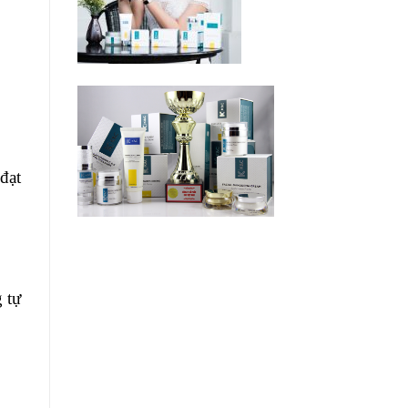
đạt
 tự