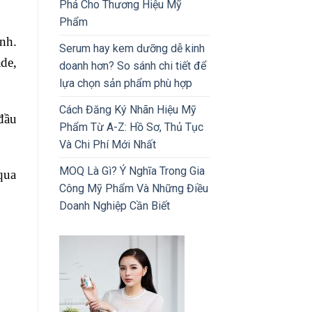
Phá Cho Thương Hiệu Mỹ
Phẩm
nh.
Serum hay kem dưỡng dễ kinh
de,
doanh hơn? So sánh chi tiết để
lựa chọn sản phẩm phù hợp
Cách Đăng Ký Nhãn Hiệu Mỹ
đầu
Phẩm Từ A-Z: Hồ Sơ, Thủ Tục
Và Chi Phí Mới Nhất
MOQ Là Gì? Ý Nghĩa Trong Gia
qua
Công Mỹ Phẩm Và Những Điều
Doanh Nghiệp Cần Biết