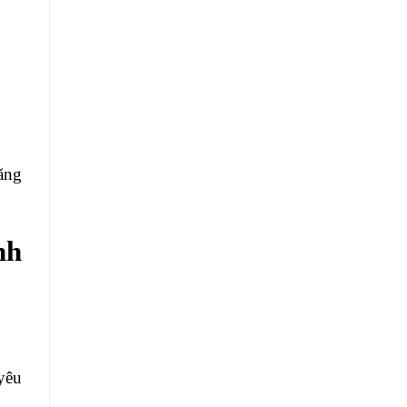
ăng
nh
yêu