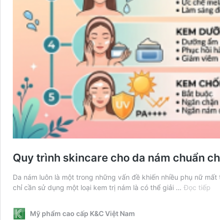
Quy trình skincare cho da nám chuẩn ch
Da nám luôn là một trong những vấn đề khiến nhiều phụ nữ mất t
Qu
chỉ cần sử dụng một loại kem trị nám là có thể giải …
Đọc tiếp
trì
sk
Mỹ phẩm cao cấp K&C Việt Nam
ch