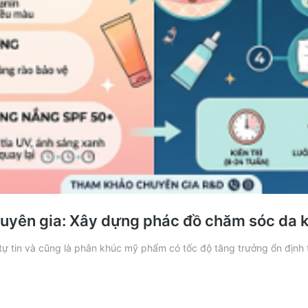
uyên gia: Xây dựng phác đồ chăm sóc da k
ự tin và cũng là phân khúc mỹ phẩm có tốc độ tăng trưởng ổn định t
y
nh
incare
o