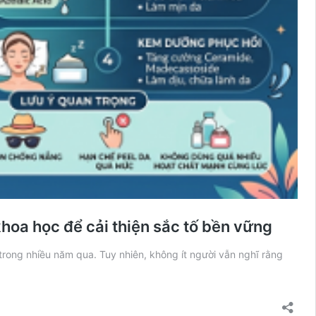
hoa học để cải thiện sắc tố bền vững
rong nhiều năm qua. Tuy nhiên, không ít người vẫn nghĩ rằng