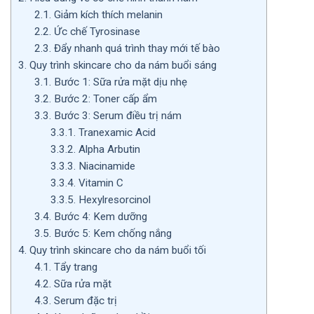
2.1.
Giảm kích thích melanin
2.2.
Ức chế Tyrosinase
2.3.
Đẩy nhanh quá trình thay mới tế bào
3.
Quy trình skincare cho da nám buổi sáng
3.1.
Bước 1: Sữa rửa mặt dịu nhẹ
3.2.
Bước 2: Toner cấp ẩm
3.3.
Bước 3: Serum điều trị nám
3.3.1.
Tranexamic Acid
3.3.2.
Alpha Arbutin
3.3.3.
Niacinamide
3.3.4.
Vitamin C
3.3.5.
Hexylresorcinol
3.4.
Bước 4: Kem dưỡng
3.5.
Bước 5: Kem chống nắng
4.
Quy trình skincare cho da nám buổi tối
4.1.
Tẩy trang
4.2.
Sữa rửa mặt
4.3.
Serum đặc trị