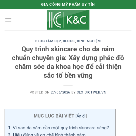
Skip
GIA CÔNG MỸ PHẨM UY TÍN
to
content
BLOG LÀM ĐẸP
,
BLOGS
,
KINH NGHIỆM
Quy trình skincare cho da nám
chuẩn chuyên gia: Xây dựng phác đồ
chăm sóc da khoa học để cải thiện
sắc tố bền vững
POSTED ON
27/06/2026
BY
SEO BICTWEB.VN
MỤC LỤC BÀI VIẾT
[
Ẩn đi
]
1.
Vì sao da nám cần một quy trình skincare riêng?
2.
Hiểu đúng về cơ chế hình thành nám