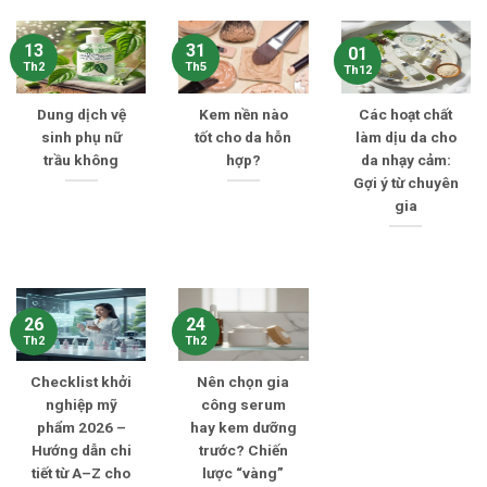
13
31
01
Th2
Th5
Th12
Dung dịch vệ
Kem nền nào
Các hoạt chất
sinh phụ nữ
tốt cho da hỗn
làm dịu da cho
trầu không
hợp?
da nhạy cảm:
Gợi ý từ chuyên
gia
26
24
Th2
Th2
Checklist khởi
Nên chọn gia
nghiệp mỹ
công serum
phẩm 2026 –
hay kem dưỡng
Hướng dẫn chi
trước? Chiến
tiết từ A–Z cho
lược “vàng”