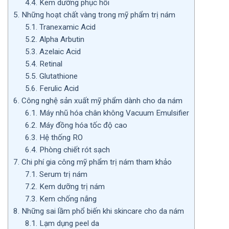
4.4.
Kem dưỡng phục hồi
5.
Những hoạt chất vàng trong mỹ phẩm trị nám
5.1.
Tranexamic Acid
5.2.
Alpha Arbutin
5.3.
Azelaic Acid
5.4.
Retinal
5.5.
Glutathione
5.6.
Ferulic Acid
6.
Công nghệ sản xuất mỹ phẩm dành cho da nám
6.1.
Máy nhũ hóa chân không Vacuum Emulsifier
6.2.
Máy đồng hóa tốc độ cao
6.3.
Hệ thống RO
6.4.
Phòng chiết rót sạch
7.
Chi phí gia công mỹ phẩm trị nám tham khảo
7.1.
Serum trị nám
7.2.
Kem dưỡng trị nám
7.3.
Kem chống nắng
8.
Những sai lầm phổ biến khi skincare cho da nám
8.1.
Lạm dụng peel da