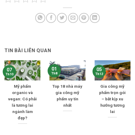
TIN BÀI LIÊN QUAN
01
05
07
Th8
Th12
Th10
Mỹ phẩm
Top 18 nhà máy
Gia công mỹ
organic và
gia công mỹ
phẩm trọn gói
vegan: Có phải
phẩm uy tín
– bắt kịp xu
là tương lai
nhất
hướng tương
ngành làm
lai
đẹp?