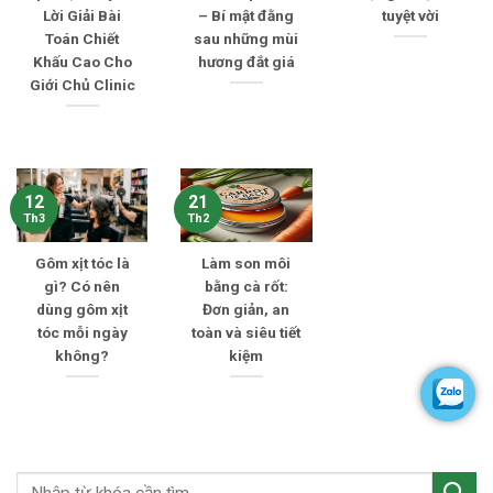
Lời Giải Bài
– Bí mật đằng
tuyệt vời
Toán Chiết
sau những mùi
Khấu Cao Cho
hương đắt giá
Giới Chủ Clinic
12
21
Th3
Th2
Gôm xịt tóc là
Làm son môi
gì? Có nên
bằng cà rốt:
dùng gôm xịt
Đơn giản, an
tóc mỗi ngày
toàn và siêu tiết
không?
kiệm