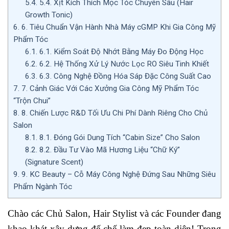
5.4.
5.4. Xịt Kích Thích Mọc Tóc Chuyên Sâu (Hair
Growth Tonic)
6.
6. Tiêu Chuẩn Vận Hành Nhà Máy cGMP Khi Gia Công Mỹ
Phẩm Tóc
6.1.
6.1. Kiểm Soát Độ Nhớt Bằng Máy Đo Động Học
6.2.
6.2. Hệ Thống Xử Lý Nước Lọc RO Siêu Tinh Khiết
6.3.
6.3. Công Nghệ Đồng Hóa Sáp Đặc Công Suất Cao
7.
7. Cảnh Giác Với Các Xưởng Gia Công Mỹ Phẩm Tóc
“Trộn Chui”
8.
8. Chiến Lược R&D Tối Ưu Chi Phí Dành Riêng Cho Chủ
Salon
8.1.
8.1. Đóng Gói Dung Tích “Cabin Size” Cho Salon
8.2.
8.2. Đầu Tư Vào Mã Hương Liệu “Chữ Ký”
(Signature Scent)
9.
9. KC Beauty – Cỗ Máy Công Nghệ Đứng Sau Những Siêu
Phẩm Ngành Tóc
Chào các Chủ Salon, Hair Stylist và các Founder đang
khao khát xây dựng đế chế làm đẹp toàn diện! Trong