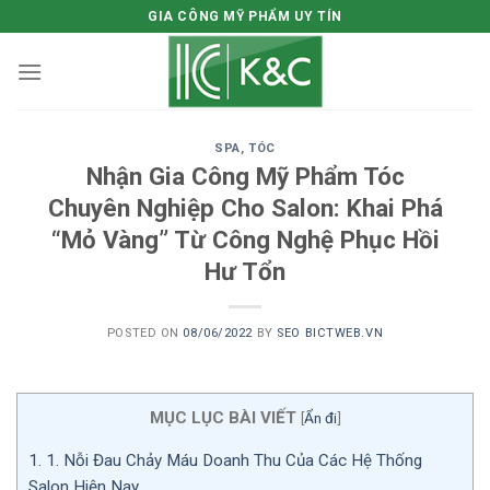
Skip
GIA CÔNG MỸ PHẨM UY TÍN
to
content
SPA
,
TÓC
Nhận Gia Công Mỹ Phẩm Tóc
Chuyên Nghiệp Cho Salon: Khai Phá
“Mỏ Vàng” Từ Công Nghệ Phục Hồi
Hư Tổn
POSTED ON
08/06/2022
BY
SEO BICTWEB.VN
MỤC LỤC BÀI VIẾT
[
Ẩn đi
]
1.
1. Nỗi Đau Chảy Máu Doanh Thu Của Các Hệ Thống
Salon Hiện Nay