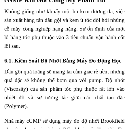
cGMP Khi Gia Công Mỹ Phẩm Tóc
Không giống như khuấy một hũ kem dưỡng da, việc
sản xuất hàng tấn dầu gội và kem ủ tóc đòi hỏi những
cỗ máy công nghiệp hạng nặng. Sự ổn định của một
lô hàng tóc phụ thuộc vào 3 tiêu chuẩn vận hành cốt
lõi sau.
6.1. Kiểm Soát Độ Nhớt Bằng Máy Đo Động Học
Dầu gội quá loãng sẽ mang lại cảm giác rẻ tiền, nhưng
quá đặc sẽ không thể bơm qua vòi pump. Độ nhớt
(Viscosity) của sản phẩm tóc phụ thuộc rất lớn vào
nhiệt độ và sự tương tác giữa các chất tạo đặc
(Polymer).
Nhà máy cGMP sử dụng máy đo độ nhớt Brookfield