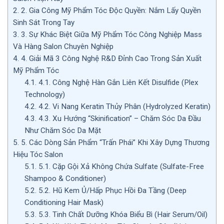
2.
2. Gia Công Mỹ Phẩm Tóc Độc Quyền: Nắm Lấy Quyền
Sinh Sát Trong Tay
3.
3. Sự Khác Biệt Giữa Mỹ Phẩm Tóc Công Nghiệp Mass
Và Hàng Salon Chuyên Nghiệp
4.
4. Giải Mã 3 Công Nghệ R&D Đỉnh Cao Trong Sản Xuất
Mỹ Phẩm Tóc
4.1.
4.1. Công Nghệ Hàn Gắn Liên Kết Disulfide (Plex
Technology)
4.2.
4.2. Vi Nang Keratin Thủy Phân (Hydrolyzed Keratin)
4.3.
4.3. Xu Hướng “Skinification” – Chăm Sóc Da Đầu
Như Chăm Sóc Da Mặt
5.
5. Các Dòng Sản Phẩm “Trấn Phái” Khi Xây Dựng Thương
Hiệu Tóc Salon
5.1.
5.1. Cặp Gội Xả Không Chứa Sulfate (Sulfate-Free
Shampoo & Conditioner)
5.2.
5.2. Hũ Kem Ủ/Hấp Phục Hồi Đa Tầng (Deep
Conditioning Hair Mask)
5.3.
5.3. Tinh Chất Dưỡng Khóa Biểu Bì (Hair Serum/Oil)