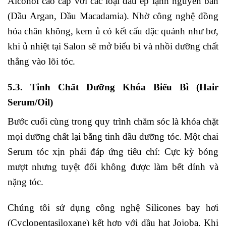
Alcohol cao cấp với các loại dầu ép lạnh nguyên bản
(Dầu Argan, Dầu Macadamia). Nhờ công nghệ đồng
hóa chân không, kem ủ có kết cấu đặc quánh như bơ,
khi ủ nhiệt tại Salon sẽ mở biểu bì và nhồi dưỡng chất
thẳng vào lõi tóc.
5.3. Tinh Chất Dưỡng Khóa Biểu Bì (Hair
Serum/Oil)
Bước cuối cùng trong quy trình chăm sóc là khóa chặt
mọi dưỡng chất lại bằng tinh dầu dưỡng tóc. Một chai
Serum tóc xịn phải đáp ứng tiêu chí: Cực kỳ bóng
mượt nhưng tuyệt đối không được làm bết dính và
nặng tóc.
Chúng tôi sử dụng công nghệ Silicones bay hơi
(Cyclopentasiloxane) kết hợp với dầu hạt Jojoba. Khi