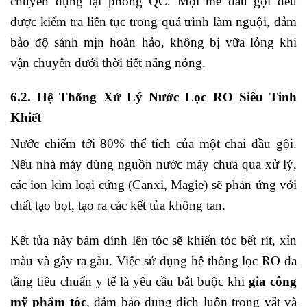
chuyên dụng tại phòng QC. Mọi mẻ dầu gội đều
được kiểm tra liên tục trong quá trình làm nguội, đảm
bảo độ sánh mịn hoàn hảo, không bị vữa lỏng khi
vận chuyển dưới thời tiết nắng nóng.
6.2. Hệ Thống Xử Lý Nước Lọc RO Siêu Tinh
Khiết
Nước chiếm tới 80% thể tích của một chai dầu gội.
Nếu nhà máy dùng nguồn nước máy chưa qua xử lý,
các ion kim loại cứng (Canxi, Magie) sẽ phản ứng với
chất tạo bọt, tạo ra các kết tủa không tan.
Kết tủa này bám dính lên tóc sẽ khiến tóc bết rít, xỉn
màu và gây ra gàu. Việc sử dụng hệ thống lọc RO đa
tầng tiêu chuẩn y tế là yêu cầu bắt buộc khi
gia công
mỹ phẩm tóc
, đảm bảo dung dịch luôn trong vắt và