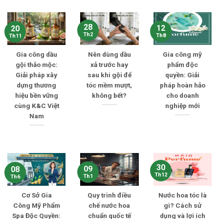
28
12
20
Th2
Th8
Th11
Gia công dầu
Nên dùng dầu
Gia công mỹ
gội thảo mộc:
xả trước hay
phẩm độc
Giải pháp xây
sau khi gội để
quyền: Giải
dựng thương
tóc mềm mượt,
pháp hoàn hảo
hiệu bền vững
không bết?
cho doanh
cùng K&C Việt
nghiệp mới
Nam
30
09
08
Th12
Th1
Th6
Cơ Sở Gia
Quy trình điều
Nước hoa tóc là
Công Mỹ Phẩm
chế nước hoa
gì? Cách sử
Spa Độc Quyền:
chuẩn quốc tế
dụng và lợi ích