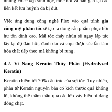
những chiếc kẹp sinh học, móc nối và hàn gắn lại các
liên kết lưu huỳnh đã bị đứt.
Việc ứng dụng công nghệ Plex vào quá trình
gia
công mỹ phẩm tóc
sẽ tạo ra dòng sản phẩm phục hồi
hư tổn đỉnh cao. Mái tóc cháy nhũn sẽ ngay lập tức
lấy lại độ đàn hồi, đanh dai và chịu được các lần làm
hóa chất tiếp theo mà không bị rụng.
4.2. Vi Nang Keratin Thủy Phân (Hydrolyzed
Keratin)
Keratin chiếm tới 70% cấu trúc của sợi tóc. Tuy nhiên,
phân tử Keratin nguyên bản có kích thước quá khổng
lồ, không thể thẩm thấu qua các lớp vảy biểu bì đang
đóng chặt.