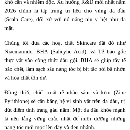
khô cằn và nhiễm độc. Xu hướng R&D mới nhất năm
2026 chính là tập trung trị liệu cho vùng da đầu
(Scalp Care), đối xử với nó nâng niu y hệt như da
mặt.
Chúng tôi đưa các hoạt chất Skincare đắt đỏ như
Niacinamide, BHA (Salicylic Acid), và Tế bào gốc
thực vật vào công thức dầu gội. BHA sẽ giúp tẩy tế
bào chết, làm sạch sâu nang tóc bị bít tắc bởi bã nhờn
và hóa chất tồn dư.
Đồng thời, chiết xuất rễ nhân sâm và kẽm (Zinc
Pyrithione) sẽ cân bằng hệ vi sinh vật trên da đầu, trị
dứt điểm tình trạng gàu nấm. Một da đầu khỏe mạnh
là nền tảng vững chắc nhất để nuôi dưỡng những
nang tóc mới mọc lên dày và đen nhánh.