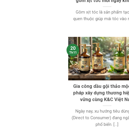
gôm xịt tóc mỗi ngày k
Gôm xịt tóc là sản phẩm tạo
quen thuộc giúp mái tóc vào nế
20
Th11
Gia công dầu gội thảo mộc
pháp xây dựng thương hi
vững cùng K&C Việt 
Ngày nay, xu hướng tiêu dùn
(Direct to Consumer) đang ng
phổ biến. [...]