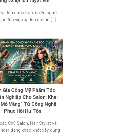
ng và lợi ích tuyệt vời
ắc đến nước hoa, nhiều người
hĩ đến việc xịt lên cơ thể [...]
n Gia Công Mỹ Phẩm Tóc
n Nghiệp Cho Salon: Khai
“Mỏ Vàng” Từ Công Nghệ
Phục Hồi Hư Tổn
các Chủ Salon, Hair Stylist và
under đang khao khát xây dựng