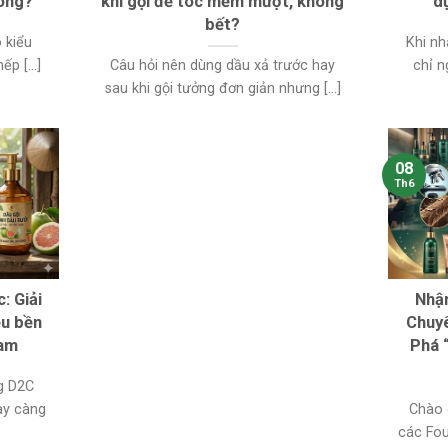
hông?
khi gội để tóc mềm mượt, không
dụ
bết?
 kiểu
Khi nh
p [...]
Câu hỏi nên dùng dầu xả trước hay
chỉ ng
sau khi gội tưởng đơn giản nhưng [...]
08
Th6
: Giải
Nhậ
ệu bền
Chuyê
Nam
Phá 
g D2C
ày càng
Chào 
các Fo