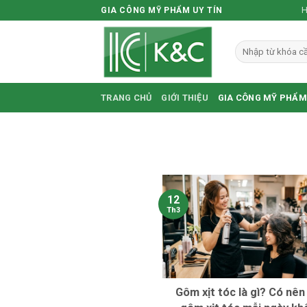
Skip
H
GIA CÔNG MỸ PHẨM UY TÍN
to
content
TRANG CHỦ
GIỚI THIỆU
GIA CÔNG MỸ PHẨM
12
Th3
Gôm xịt tóc là gì? Có nê