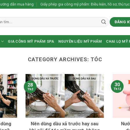
ướng dẫn mua hàng
Giấy phép gia công mỹ phẩm: Điều kiện, hồ sơ, thủ tục
ĐĂNG K
GIA CÔNG MỸ PHẨM SPA
NGUYÊN LIỆU MỸ PHẨM
CHAI LỌ MỸ
CATEGORY ARCHIVES:
TÓC
30
28
Th12
Th2
n dùng
Nên dùng dầu xả trước hay sau
Nướ