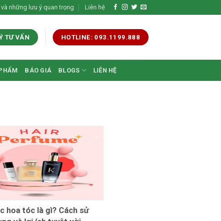
 và những lưu ý quan trọng
Liên hệ
Ý TƯ VẤN
HOTLINE: 093.1199.888
 PHẨM
BÁO GIÁ
BLOGS
LIÊN HỆ
c hoa tóc là gì? Cách sử