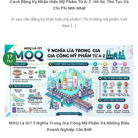
Cách Đăng Ký Nhãn Hiệu Mỹ Phẩm Từ A-Z: Hồ Sơ, Thủ Tục Và
Chi Phí Mới Nhất
Vì sao cần đăng ký nhãn hiệu mỹ phẩm? Thị trường mỹ phẩm Việt
Nam [...]
17
Th7
MOQ Là Gì? Ý Nghĩa Trong Gia Công Mỹ Phẩm Và Những Điều
Doanh Nghiệp Cần Biết