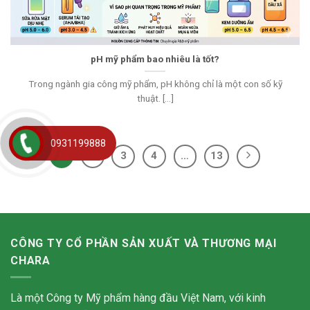
pH mỹ phẩm bao nhiêu là tốt?
Trong ngành gia công mỹ phẩm, pH không chỉ là một con số kỹ
thuật. [...]
0931199888
1
2
3
4
…
13
CÔNG TY CỔ PHẦN SẢN XUẤT VÀ THƯƠNG MẠI
CHARA
Là một Công ty Mỹ phẩm hàng đầu Việt Nam, với kinh