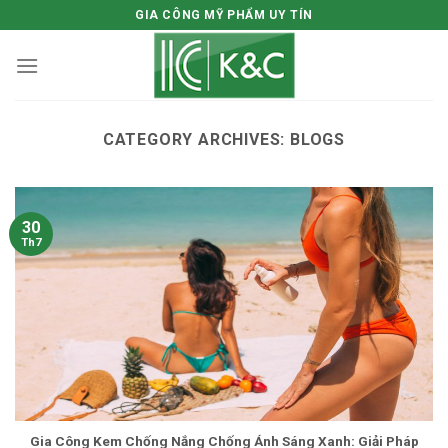
Skip
GIA CÔNG MỸ PHẨM UY TÍN
to
content
CATEGORY ARCHIVES:
BLOGS
30
Th7
Gia Công Kem Chống Nắng Chống Ánh Sáng Xanh: Giải Pháp