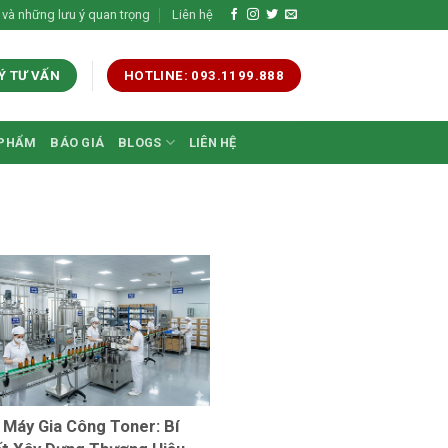
 và những lưu ý quan trọng
Liên hệ
Ý TƯ VẤN
HOTLINE: 093.1199.888
 PHẨM
BÁO GIÁ
BLOGS
LIÊN HỆ
 Máy Gia Công Toner: Bí