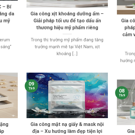
 – Bí
áng da
Gia công xịt khoáng dưỡng ẩm –
ệu mỹ
Giải pháp tối ưu để tạo dấu ấn
Gia c
thương hiệu mỹ phẩm riêng
pháp
cảm v
serum
Trong thị trường mỹ phẩm đang tăng
 sáng”
trưởng mạnh mẽ tại Việt Nam, xịt
khoáng [...]
Tron
hướng m
09
Th9
08
Th9
tặng
Gia công mặt nạ giấy & mask nội
áp
địa – Xu hướng làm đẹp tiện lợi
Gia