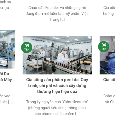
hành xu
ệu lựa
Chào các Founder và những người
Gia cô
đang đam mê kiến tạo mỹ phẩm Việt!
hướng 
Trong [...]
04
09
Th4
Th4
ồi Da
hà Máy
Gia công sản phẩm peel da: Quy
Gia c
trình, chi phí và cách xây dựng
thương hiệu hiệu quả
ớc vào
Chào c
khi [...]
Trong kỷ nguyên của “Skintellectuals”
và Ch
(những người tiêu dùng thông thái),
các phương pháp chăm [...]