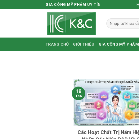
Skip
H
GIA CÔNG MỸ PHẨM UY TÍN
to
content
TRANG CHỦ
GIỚI THIỆU
GIA CÔNG MỸ PHẨM
18
Th6
Các Hoạt Chất Trị Nám Hi