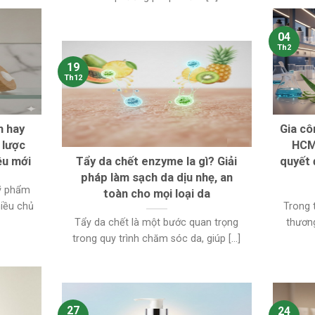
04
Th2
19
Th12
m hay
Gia cô
 lược
HCM 
ệu mới
Tẩy da chết enzyme la gì? Giải
quyết 
pháp làm sạch da dịu nhẹ, an
mỹ phẩm
toàn cho mọi loại da
hiều chủ
Trong 
Tẩy da chết là một bước quan trọng
thươn
trong quy trình chăm sóc da, giúp [...]
27
24