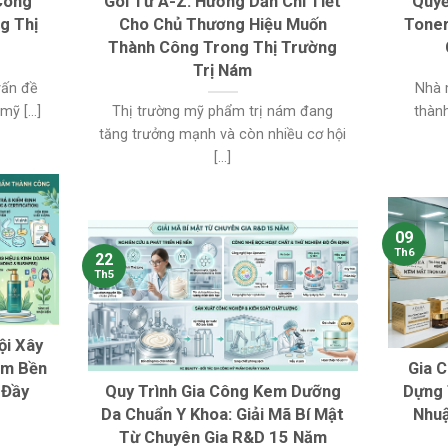
Công
Gói Từ A-Z: Hướng Dẫn Chi Tiết
Quyế
g Thị
Cho Chủ Thương Hiệu Muốn
Toner
Thành Công Trong Thị Trường
Trị Nám
vấn đề
Nhà 
ỹ [...]
Thị trường mỹ phẩm trị nám đang
thàn
tăng trưởng mạnh và còn nhiều cơ hội
[...]
09
Th6
22
Th5
ội Xây
ẩm Bền
Gia 
 Đầy
Quy Trình Gia Công Kem Dưỡng
Dựng 
Da Chuẩn Y Khoa: Giải Mã Bí Mật
Nhuậ
Từ Chuyên Gia R&D 15 Năm