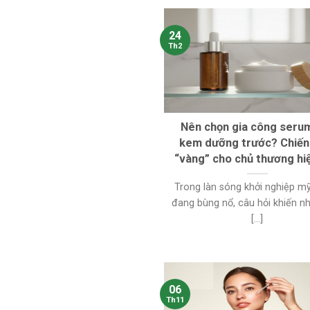
24
Th2
Nên chọn gia công seru
kem dưỡng trước? Chiến
“vàng” cho chủ thương hi
Trong làn sóng khởi nghiệp 
đang bùng nổ, câu hỏi khiến n
[...]
06
Th11