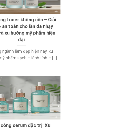
ông toner không cồn – Giải
 an toàn cho làn da nhạy
à xu hướng mỹ phẩm hiện
đại
g ngành làm đẹp hiện nay, xu
ỹ phẩm sạch – lành tính – [...]
 công serum đặc trị: Xu