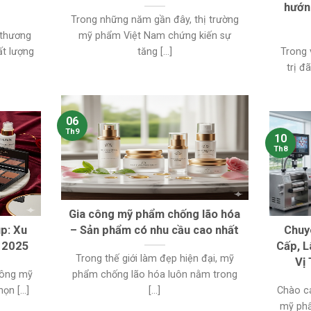
hướn
Trong những năm gần đây, thị trường
 thương
mỹ phẩm Việt Nam chứng kiến sự
ất lượng
tăng [...]
Trong 
trị đ
06
Th9
10
Th8
Gia công mỹ phẩm chống lão hóa
p: Xu
– Sản phẩm có nhu cầu cao nhất
Chuy
n 2025
Cấp, L
Trong thế giới làm đẹp hiện đại, mỹ
Vị
 công mỹ
phẩm chống lão hóa luôn nằm trong
n [...]
[...]
Chào c
mỹ phẩ