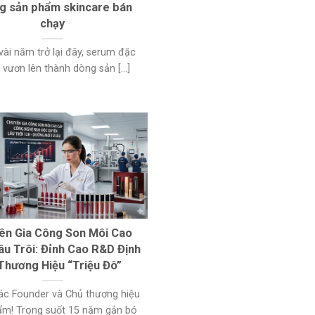
g sản phẩm skincare bán
chạy
vài năm trở lại đây, serum đặc
ã vươn lên thành dòng sản [...]
ên Gia Công Son Môi Cao
âu Trôi: Đỉnh Cao R&D Định
 Thương Hiệu “Triệu Đô”
ác Founder và Chủ thương hiệu
m! Trong suốt 15 năm gắn bó