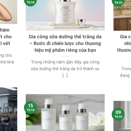
Th10
Th10
thâm
ết cho
Gia công sữa dưỡng thể trắng da
Gia 
ì vết
– Bước đi chiến lược cho thương
nh
hiệu mỹ phẩm riêng của bạn
thươn
ong chu
 nhờ khả
Trong những năm gần đây, gia công
sữa dưỡng thể trắng da trở thành xu
Tron
[...]
đang 
15
Th10
09
Th10