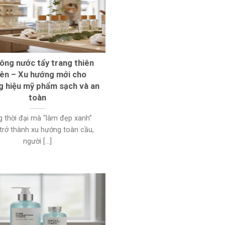
công nước tẩy trang thiên
iên – Xu hướng mới cho
g hiệu mỹ phẩm sạch và an
toàn
g thời đại mà “làm đẹp xanh”
trở thành xu hướng toàn cầu,
người [...]