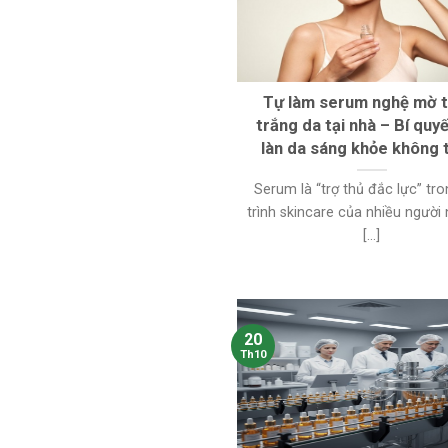
Tự làm serum nghệ mờ 
trắng da tại nhà – Bí quy
làn da sáng khỏe không t
Serum là “trợ thủ đắc lực” tr
trình skincare của nhiều người
[...]
20
Th10