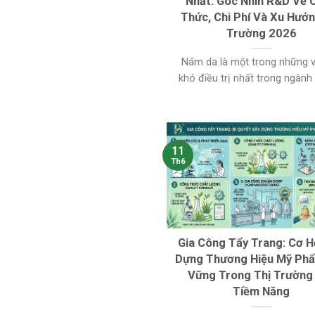
Nhất: Góc Nhìn R&D Về 
Thức, Chi Phí Và Xu Hướn
Trường 2026
Nám da là một trong những 
khó điều trị nhất trong ngành m
11
Th6
Gia Công Tẩy Trang: Cơ H
Dựng Thương Hiệu Mỹ Ph
Vững Trong Thị Trường
Tiềm Năng