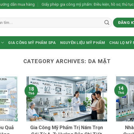
ướng dẫn mua hàng
Giấy phép gia công mỹ phẩm: Điều kiện, hồ sơ, thủ tục
ĐĂNG K
GIA CÔNG MỸ PHẨM SPA
NGUYÊN LIỆU MỸ PHẨM
CHAI LỌ MỸ
CATEGORY ARCHIVES:
DA MẶT
14
18
Th6
Th6
ệu Quả
Gia Công Mỹ Phẩm Trị Nám Trọn
Nhà