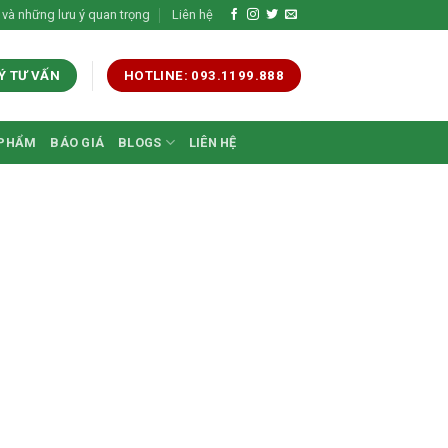
 và những lưu ý quan trọng
Liên hệ
Ý TƯ VẤN
HOTLINE: 093.1199.888
 PHẨM
BÁO GIÁ
BLOGS
LIÊN HỆ