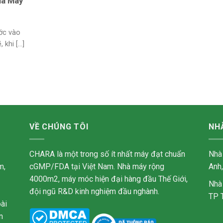
hà Máy
ớc vào
khi [...]
VỀ CHÚNG TÔI
NH
CHARA là một trong số ít nhất máy đạt chuẩn
Nhà
m,
cGMP/FDA tại Việt Nam. Nhà máy rộng
Anh
4000m2, máy móc hiện đại hàng đầu Thế Giới,
Nhà
đội ngũ R&D kinh nghiệm đầu nghành.
TP 
ài
n