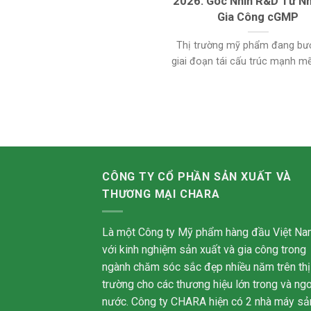
2026: Góc Nhìn R&D Từ N
Gia Công cGMP
Thị trường mỹ phẩm đang bư
giai đoạn tái cấu trúc mạnh mẽ, 
CÔNG TY CỔ PHẦN SẢN XUẤT VÀ
THƯƠNG MẠI CHARA
Là một Công ty Mỹ phẩm hàng đầu Việt Na
với kinh nghiệm sản xuất và gia công trong
ngành chăm sóc sắc đẹp nhiều năm trên thị
trường cho các thương hiệu lớn trong và ngo
nước. Công ty CHARA hiện có 2 nhà máy sả