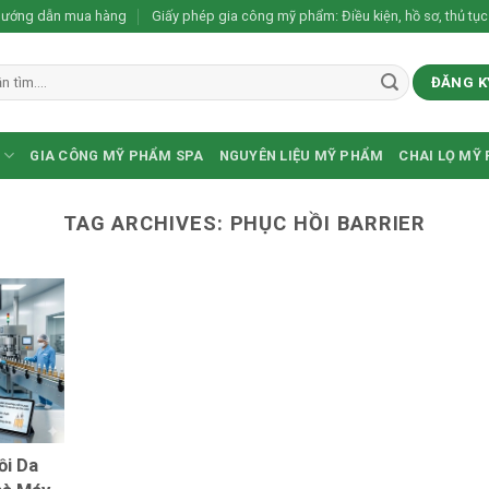
ướng dẫn mua hàng
Giấy phép gia công mỹ phẩm: Điều kiện, hồ sơ, thủ tục
ĐĂNG K
GIA CÔNG MỸ PHẨM SPA
NGUYÊN LIỆU MỸ PHẨM
CHAI LỌ MỸ
TAG ARCHIVES:
PHỤC HỒI BARRIER
ồi Da