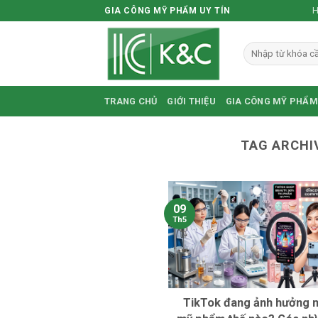
Skip
H
GIA CÔNG MỸ PHẨM UY TÍN
to
content
TRANG CHỦ
GIỚI THIỆU
GIA CÔNG MỸ PHẨM
TAG ARCHI
09
Th5
TikTok đang ảnh hưởng 