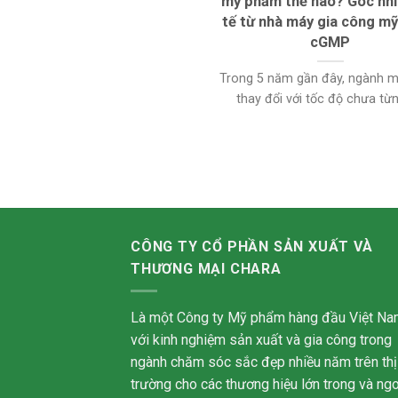
mỹ phẩm thế nào? Góc nhì
tế từ nhà máy gia công m
cGMP
Trong 5 năm gần đây, ngành 
thay đổi với tốc độ chưa từng 
CÔNG TY CỔ PHẦN SẢN XUẤT VÀ
THƯƠNG MẠI CHARA
Là một Công ty Mỹ phẩm hàng đầu Việt Na
với kinh nghiệm sản xuất và gia công trong
ngành chăm sóc sắc đẹp nhiều năm trên thị
trường cho các thương hiệu lớn trong và ngo