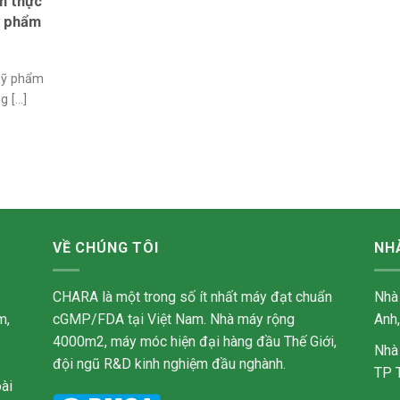
n thực
ỹ phẩm
mỹ phẩm
[...]
VỀ CHÚNG TÔI
NH
CHARA là một trong số ít nhất máy đạt chuẩn
Nhà
m,
cGMP/FDA tại Việt Nam. Nhà máy rộng
Anh
4000m2, máy móc hiện đại hàng đầu Thế Giới,
Nhà
đội ngũ R&D kinh nghiệm đầu nghành.
TP 
ài