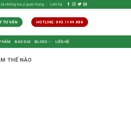
 và những lưu ý quan trọng
Liên hệ
Ý TƯ VẤN
HOTLINE: 093.1199.888
 PHẨM
BÁO GIÁ
BLOGS
LIÊN HỆ
ẨM THẾ NÀO