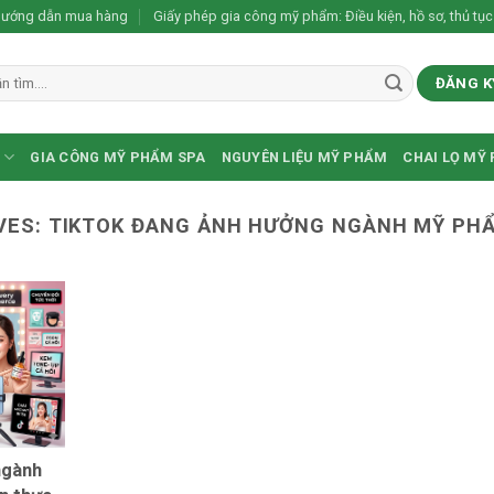
ướng dẫn mua hàng
Giấy phép gia công mỹ phẩm: Điều kiện, hồ sơ, thủ tục
ĐĂNG K
GIA CÔNG MỸ PHẨM SPA
NGUYÊN LIỆU MỸ PHẨM
CHAI LỌ MỸ
VES:
TIKTOK ĐANG ẢNH HƯỞNG NGÀNH MỸ PH
ngành