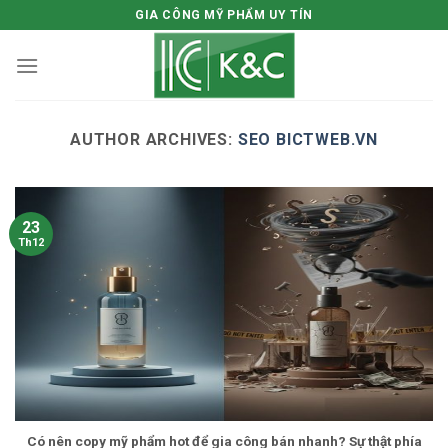
Skip
GIA CÔNG MỸ PHẨM UY TÍN
to
content
AUTHOR ARCHIVES:
SEO BICTWEB.VN
23
Th12
Có nên copy mỹ phẩm hot để gia công bán nhanh? Sự thật phía