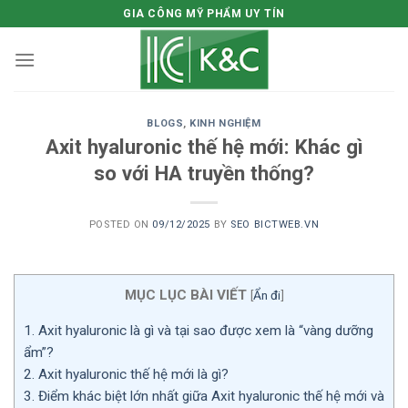
Skip
GIA CÔNG MỸ PHẨM UY TÍN
to
content
BLOGS
,
KINH NGHIỆM
Axit hyaluronic thế hệ mới: Khác gì
so với HA truyền thống?
POSTED ON
09/12/2025
BY
SEO BICTWEB.VN
MỤC LỤC BÀI VIẾT
[
Ẩn đi
]
1.
Axit hyaluronic là gì và tại sao được xem là “vàng dưỡng
ẩm”?
2.
Axit hyaluronic thế hệ mới là gì?
3.
Điểm khác biệt lớn nhất giữa Axit hyaluronic thế hệ mới và