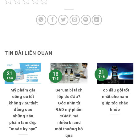
TIN BÀI LIÊN QUAN
21
21
16
Th8
Th4
Th5
Mỹ phẩm gia
Serum bị tách
Top dầu gội tốt
công có tốt
lớp do đâu?
nhất cho nam
không? Sự thật
Góc nhìn từ
giúp tóc chắc
đằng sau
R&D mỹ phẩm
khỏe
những sản
cGMP mà
phẩm làm đẹp
nhiều brand
“made by bạn”
mới thường bỏ
qua