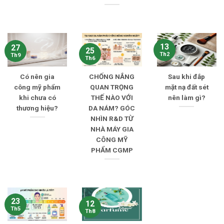
13
27
25
Th2
Th9
Th6
Có nên gia
CHỐNG NẮNG
Sau khi đắp
công mỹ phẩm
QUAN TRỌNG
mặt nạ đất sét
khi chưa có
THẾ NÀO VỚI
nên làm gì?
thương hiệu?
DA NÁM? GÓC
NHÌN R&D TỪ
NHÀ MÁY GIA
CÔNG MỸ
PHẨM CGMP
23
12
Th5
Th8