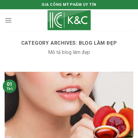
Skip
GIA CÔNG MỸ PHẨM UY TÍN
to
content
CATEGORY ARCHIVES:
BLOG LÀM ĐẸP
Mô tả blog làm đẹp
01
Th1