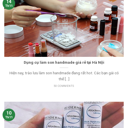
14
Th11
Dụng cụ làm son handmade giá rẻ tại Hà Nội
Hiện nay, trào lưu làm son handmade đang rất hot. Các bạn gái có
thể [...]
50 COMMENTS
10
Th11