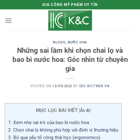
Skip
GIA CÔNG MỸ PHẨM UY TÍN
to
content
BLOGS
,
NƯỚC HOA
Những sai lầm khi chọn chai lọ và
bao bì nước hoa: Góc nhìn từ chuyên
gia
POSTED ON
13/09/2025
BY
SEO BICTWEB.VN
MỤC LỤC BÀI VIẾT
[
Ẩn đi
]
1.
Xem nhẹ vai trò của bao bì nước hoa
2.
Chọn chai lọ không phù hợp với định vị thương hiệu
3.
Bỏ qua yếu tố công thái học (ergonomics)