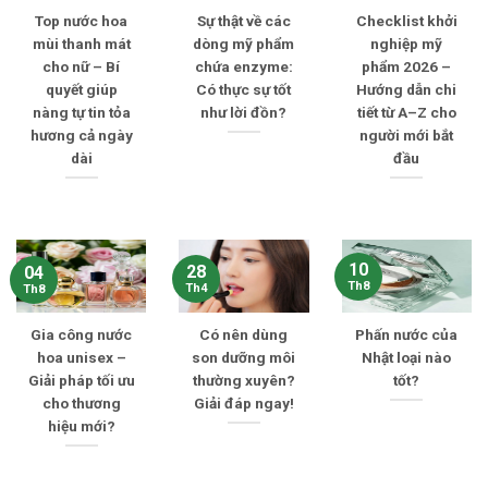
Top nước hoa
Sự thật về các
Checklist khởi
mùi thanh mát
dòng mỹ phẩm
nghiệp mỹ
cho nữ – Bí
chứa enzyme:
phẩm 2026 –
quyết giúp
Có thực sự tốt
Hướng dẫn chi
nàng tự tin tỏa
như lời đồn?
tiết từ A–Z cho
hương cả ngày
người mới bắt
dài
đầu
10
28
04
Th8
Th4
Th8
Gia công nước
Có nên dùng
Phấn nước của
hoa unisex –
son dưỡng môi
Nhật loại nào
Giải pháp tối ưu
thường xuyên?
tốt?
cho thương
Giải đáp ngay!
hiệu mới?