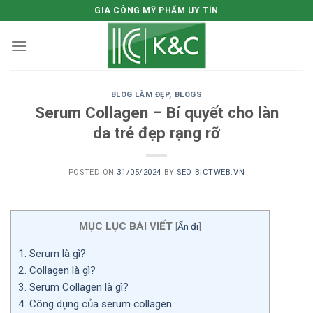
Skip
GIA CÔNG MỸ PHẨM UY TÍN
to
content
BLOG LÀM ĐẸP
,
BLOGS
Serum Collagen – Bí quyết cho làn
da trẻ đẹp rạng rỡ
POSTED ON
31/05/2024
BY
SEO BICTWEB.VN
MỤC LỤC BÀI VIẾT
[
Ẩn đi
]
1.
Serum là gì?
2.
Collagen là gì?
3.
Serum Collagen là gì?
4.
Công dụng của serum collagen