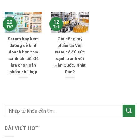
22
12
Th7
Th6
Serum hay kem
Gia công mỹ
dưỡng dễ kinh
phẩm tại Việt
doanh hơn? So
Nam có đủ sức
sánh chi tiết để
cạnh tranh với
lựa chọn sản
Hàn Quốc, Nhật
phẩm phù hợp
Bản?
BÀI VIẾT HOT