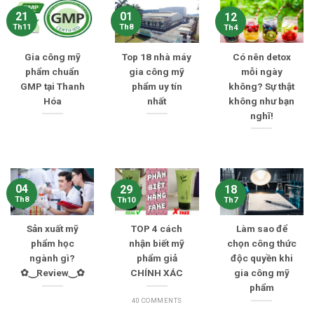
21
01
12
Th11
Th8
Th4
Gia công mỹ
Top 18 nhà máy
Có nên detox
phẩm chuẩn
gia công mỹ
mỗi ngày
GMP tại Thanh
phẩm uy tín
không? Sự thật
Hóa
nhất
không như bạn
nghĩ!
04
29
18
Th8
Th10
Th7
Sản xuất mỹ
TOP 4 cách
Làm sao để
phẩm học
nhận biết mỹ
chọn công thức
ngành gì?
phẩm giả
độc quyền khi
✿‿Review‿✿
CHÍNH XÁC
gia công mỹ
phẩm
40 COMMENTS