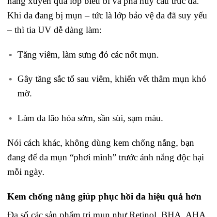
năng xuyên qua lớp biểu bì và phá hủy cấu trúc da.
Khi da đang bị mụn – tức là lớp bảo vệ da đã suy yếu
– thì tia UV dễ dàng làm:
Tăng viêm, làm sưng đỏ các nốt mụn.
Gây tăng sắc tố sau viêm, khiến vết thâm mụn khó
mờ.
Làm da lão hóa sớm, sần sùi, sạm màu.
Nói cách khác, không dùng kem chống nắng, bạn
đang để da mụn “phơi mình” trước ánh nắng độc hại
mỗi ngày.
Kem chống nắng giúp phục hồi da hiệu quả hơn
Đa số các sản phẩm trị mụn như Retinol, BHA, AHA,