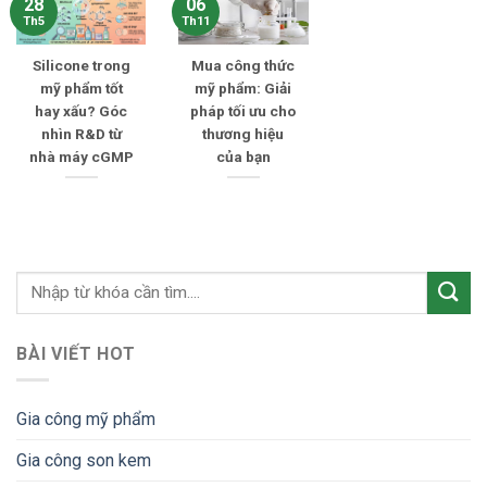
28
06
Th5
Th11
Silicone trong
Mua công thức
mỹ phẩm tốt
mỹ phẩm: Giải
hay xấu? Góc
pháp tối ưu cho
nhìn R&D từ
thương hiệu
nhà máy cGMP
của bạn
BÀI VIẾT HOT
Gia công mỹ phẩm
Gia công son kem