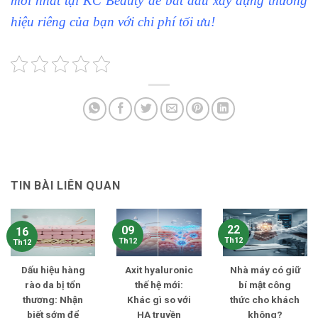
mới nhất tại KC Beauty để bắt đầu xây dựng thương
hiệu riêng của bạn với chi phí tối ưu!
TIN BÀI LIÊN QUAN
22
09
16
Th12
Th12
Th12
Dấu hiệu hàng
Axit hyaluronic
Nhà máy có giữ
rào da bị tổn
thế hệ mới:
bí mật công
thương: Nhận
Khác gì so với
thức cho khách
biết sớm để
HA truyền
không?