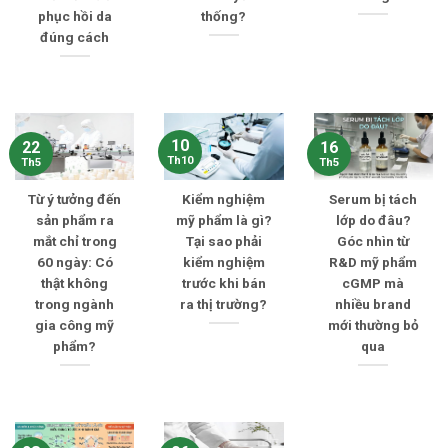
phục hồi da
thống?
đúng cách
10
22
16
Th10
Th5
Th5
Từ ý tưởng đến
Kiểm nghiệm
Serum bị tách
sản phẩm ra
mỹ phẩm là gì?
lớp do đâu?
mắt chỉ trong
Tại sao phải
Góc nhìn từ
60 ngày: Có
kiểm nghiệm
R&D mỹ phẩm
thật không
trước khi bán
cGMP mà
trong ngành
ra thị trường?
nhiều brand
gia công mỹ
mới thường bỏ
phẩm?
qua