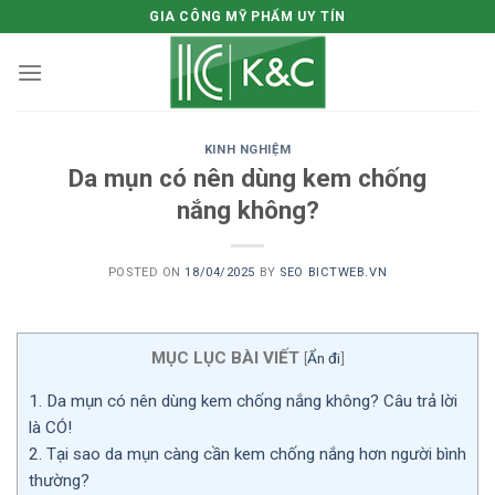
Skip
GIA CÔNG MỸ PHẨM UY TÍN
to
content
KINH NGHIỆM
Da mụn có nên dùng kem chống
nắng không?
POSTED ON
18/04/2025
BY
SEO BICTWEB.VN
MỤC LỤC BÀI VIẾT
[
Ẩn đi
]
1.
Da mụn có nên dùng kem chống nắng không? Câu trả lời
là CÓ!
2.
Tại sao da mụn càng cần kem chống nắng hơn người bình
thường?