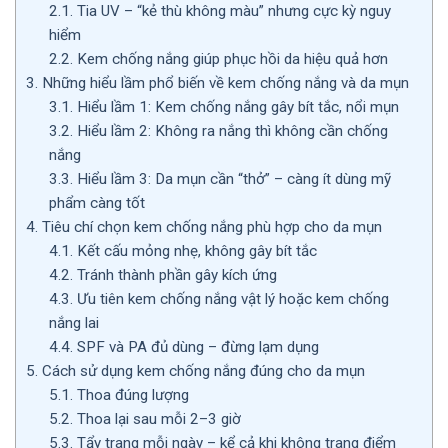
2.1.
Tia UV – “kẻ thù không màu” nhưng cực kỳ nguy
hiểm
2.2.
Kem chống nắng giúp phục hồi da hiệu quả hơn
3.
Những hiểu lầm phổ biến về kem chống nắng và da mụn
3.1.
Hiểu lầm 1: Kem chống nắng gây bít tắc, nổi mụn
3.2.
Hiểu lầm 2: Không ra nắng thì không cần chống
nắng
3.3.
Hiểu lầm 3: Da mụn cần “thở” – càng ít dùng mỹ
phẩm càng tốt
4.
Tiêu chí chọn kem chống nắng phù hợp cho da mụn
4.1.
Kết cấu mỏng nhẹ, không gây bít tắc
4.2.
Tránh thành phần gây kích ứng
4.3.
Ưu tiên kem chống nắng vật lý hoặc kem chống
nắng lai
4.4.
SPF và PA đủ dùng – đừng lạm dụng
5.
Cách sử dụng kem chống nắng đúng cho da mụn
5.1.
Thoa đúng lượng
5.2.
Thoa lại sau mỗi 2–3 giờ
5.3.
Tẩy trang mỗi ngày – kể cả khi không trang điểm