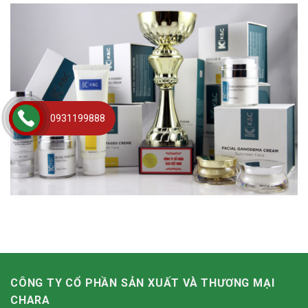
0931199888
CÔNG TY CỔ PHẦN SẢN XUẤT VÀ THƯƠNG MẠI
CHARA