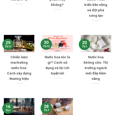
không?
triển bền vững
và đột phá
sáng tạo
30
29
20
Th12
Th11
Th1
Chiến lược
Nước hoa tóc là
Nước hoa
marketing
gì? Cách sử
không cồn: Thị
nước hoa:
dụng và lợi ích
trường ngách
Cách xây dựng
tuyệt vời
mới đầy tiềm
thương hiệu
năng
28
16
Th7
Th1