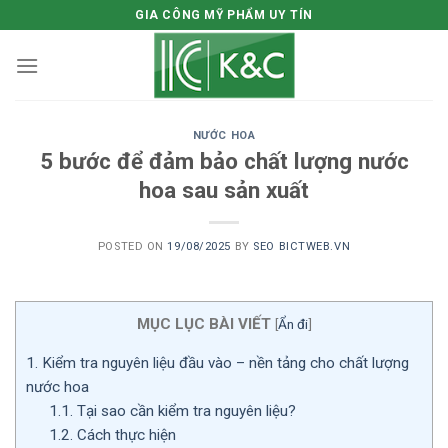
Skip
GIA CÔNG MỸ PHẨM UY TÍN
to
content
NƯỚC HOA
5 bước để đảm bảo chất lượng nước
hoa sau sản xuất
POSTED ON
19/08/2025
BY
SEO BICTWEB.VN
MỤC LỤC BÀI VIẾT
[
Ẩn đi
]
1.
Kiểm tra nguyên liệu đầu vào – nền tảng cho chất lượng
nước hoa
1.1.
Tại sao cần kiểm tra nguyên liệu?
1.2.
Cách thực hiện