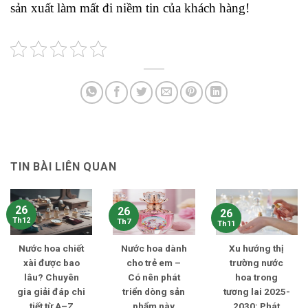
sản xuất làm mất đi niềm tin của khách hàng!
TIN BÀI LIÊN QUAN
26
26
26
Th12
Th7
Th11
Nước hoa chiết
Nước hoa dành
Xu hướng thị
xài được bao
cho trẻ em –
trường nước
lâu? Chuyên
Có nên phát
hoa trong
gia giải đáp chi
triển dòng sản
tương lai 2025-
tiết từ A–Z
phẩm này
2030: Phát