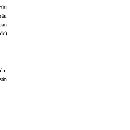
cứu
hâu
bạn
de)
ên,
sản