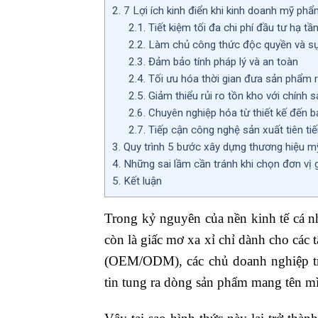
2.
7 Lợi ích kinh điển khi kinh doanh mỹ phẩ
2.1.
Tiết kiệm tối đa chi phí đầu tư hạ tầ
2.2.
Làm chủ công thức độc quyền và sự
2.3.
Đảm bảo tính pháp lý và an toàn
2.4.
Tối ưu hóa thời gian đưa sản phẩm r
2.5.
Giảm thiểu rủi ro tồn kho với chính 
2.6.
Chuyên nghiệp hóa từ thiết kế đến b
2.7.
Tiếp cận công nghệ sản xuất tiên ti
3.
Quy trình 5 bước xây dựng thương hiệu m
4.
Những sai lầm cần tránh khi chọn đơn vị 
5.
Kết luận
Trong kỷ nguyên của nền kinh tế cá 
còn là giấc mơ xa xỉ chỉ dành cho các 
(OEM/ODM), các chủ doanh nghiệp trẻ
tin tung ra dòng sản phẩm mang tên m