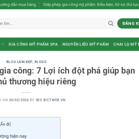
ướng dẫn mua hàng
Giấy phép gia công mỹ phẩm: Điều kiện, hồ sơ, thủ tục
ĐĂNG K
GIA CÔNG MỸ PHẨM SPA
NGUYÊN LIỆU MỸ PHẨM
CHAI LỌ MỸ
BLOG LÀM ĐẸP
,
BLOGS
ia công: 7 Lợi ích đột phá giúp bạn
hủ thương hiệu riêng
D ON
24/02/2026
BY
SEO BICTWEB.VN
[
Ẩn đi
]
ường hiện nay