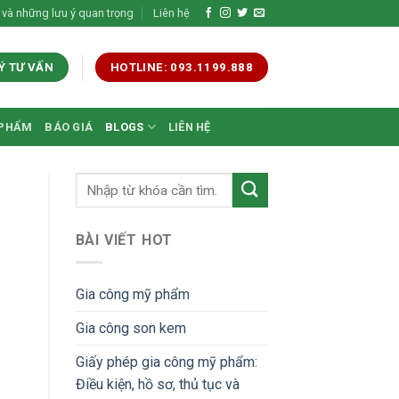
 và những lưu ý quan trọng
Liên hệ
Ý TƯ VẤN
HOTLINE: 093.1199.888
 PHẨM
BÁO GIÁ
BLOGS
LIÊN HỆ
BÀI VIẾT HOT
Gia công mỹ phẩm
Gia công son kem
Giấy phép gia công mỹ phẩm:
Điều kiện, hồ sơ, thủ tục và