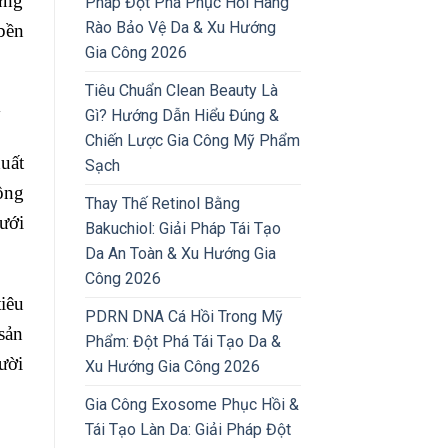
ững
Pháp Đột Phá Phục Hồi Hàng
Rào Bảo Vệ Da & Xu Hướng
bền
Gia Công 2026
Tiêu Chuẩn Clean Beauty Là
y
Gì? Hướng Dẫn Hiểu Đúng &
Chiến Lược Gia Công Mỹ Phẩm
uất
Sạch
ông
Thay Thế Retinol Bằng
ưới
Bakuchiol: Giải Pháp Tái Tạo
Da An Toàn & Xu Hướng Gia
Công 2026
iêu
PDRN DNA Cá Hồi Trong Mỹ
sản
Phẩm: Đột Phá Tái Tạo Da &
ười
Xu Hướng Gia Công 2026
Gia Công Exosome Phục Hồi &
Tái Tạo Làn Da: Giải Pháp Đột