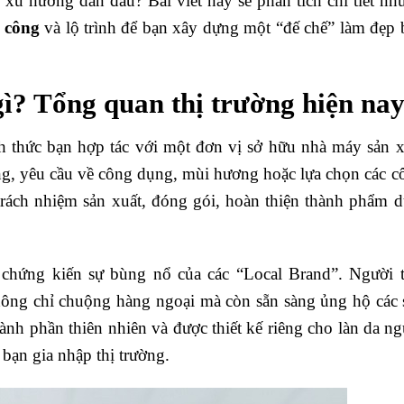
h xu hướng dẫn đầu? Bài viết này sẽ phân tích chi tiết nh
 công
và lộ trình để bạn xây dựng một “đế chế” làm đẹp 
ì? Tổng quan thị trường hiện na
 thức bạn hợp tác với một đơn vị sở hữu nhà máy sản x
ng, yêu cầu về công dụng, mùi hương hoặc lựa chọn các c
trách nhiệm sản xuất, đóng gói, hoàn thiện thành phẩm d
hứng kiến sự bùng nổ của các “Local Brand”. Người t
hông chỉ chuộng hàng ngoại mà còn sẵn sàng ủng hộ các 
ành phần thiên nhiên và được thiết kế riêng cho làn da ng
 bạn gia nhập thị trường.