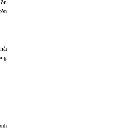
uồn
còn
hải
ông
ạnh