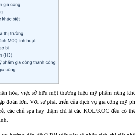
m gia công
ng
 khác biệt
a thị trường
sách MOQ linh hoạt
ao bì
ến (H3)
ỹ phẩm gia công thành công
gia công
nhân hóa, việc sở hữu một thương hiệu mỹ phẩm riêng kh
tập đoàn lớn. Với sự phát triển của dịch vụ gia công mỹ p
, các chủ spa hay thậm chí là các KOL/KOC đều có thể
ình.