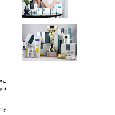
ng,
phí
máy