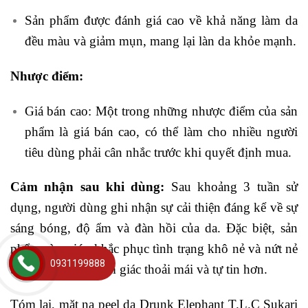
Sản phẩm được đánh giá cao về khả năng làm da
đều màu và giảm mụn, mang lại làn da khỏe mạnh.
Nhược điểm:
Giá bán cao: Một trong những nhược điểm của sản
phẩm là giá bán cao, có thể làm cho nhiều người
tiêu dùng phải cân nhắc trước khi quyết định mua.
Cảm nhận sau khi dùng:
Sau khoảng 3 tuần sử
dụng, người dùng ghi nhận sự cải thiện đáng kể về sự
sáng bóng, độ ẩm và đàn hồi của da. Đặc biệt, sản
phẩm còn giúp khắc phục tình trạng khô nẻ và nứt nẻ
0931199888
trên da, đem lại cảm giác thoải mái và tự tin hơn.
Tóm lại, mặt nạ peel da Drunk Elephant T.L.C Sukari