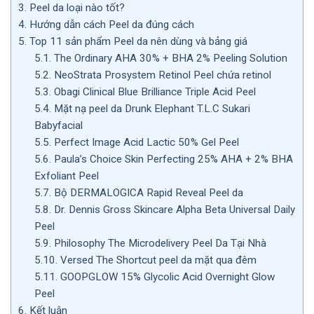
3.
Peel da loại nào tốt?
4.
Hướng dẫn cách Peel da đúng cách
5.
Top 11 sản phẩm Peel da nên dùng và bảng giá
5.1.
The Ordinary AHA 30% + BHA 2% Peeling Solution
5.2.
NeoStrata Prosystem Retinol Peel chứa retinol
5.3.
Obagi Clinical Blue Brilliance Triple Acid Peel
5.4.
Mặt nạ peel da Drunk Elephant T.L.C Sukari
Babyfacial
5.5.
Perfect Image Acid Lactic 50% Gel Peel
5.6.
Paula’s Choice Skin Perfecting 25% AHA + 2% BHA
Exfoliant Peel
5.7.
Bộ DERMALOGICA Rapid Reveal Peel da
5.8.
Dr. Dennis Gross Skincare Alpha Beta Universal Daily
Peel
5.9.
Philosophy The Microdelivery Peel Da Tại Nhà
5.10.
Versed The Shortcut peel da mặt qua đêm
5.11.
GOOPGLOW 15% Glycolic Acid Overnight Glow
Peel
6.
Kết luận