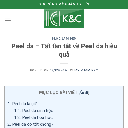
Skip
GIA CÔNG MỸ PHẨM UY TÍN
to
content
BLOG LÀM ĐẸP
Peel da – Tất tần tật về Peel da hiệu
quả
POSTED ON
08/03/2024
BY
MỸ PHẨM K&C
MỤC LỤC BÀI VIẾT
[
Ẩn đi
]
1.
Peel da là gì?
1.1.
Peel da sinh học
1.2.
Peel da hoá học
2.
Peel da có tốt không?