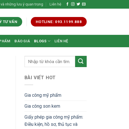
 và những lưu ý quan trọng
Liên hệ
Ý TƯ VẤN
HOTLINE: 093.1199.888
 PHẨM
BÁO GIÁ
BLOGS
LIÊN HỆ
BÀI VIẾT HOT
Gia công mỹ phẩm
Gia công son kem
Giấy phép gia công mỹ phẩm:
Điều kiện, hồ sơ, thủ tục và