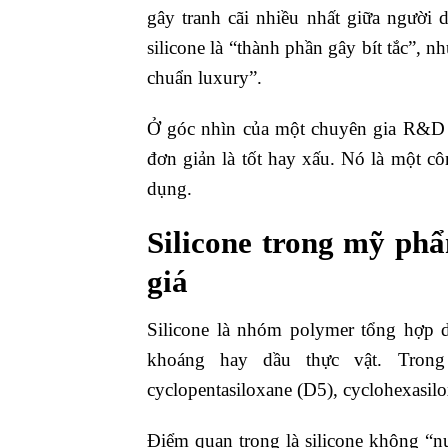
gây tranh cãi nhiều nhất giữa người
silicone là “thành phần gây bít tắc”, 
chuẩn luxury”.
Ở góc nhìn của một chuyên gia R&D 
đơn giản là tốt hay xấu. Nó là một cô
dụng.
Silicone trong mỹ phẩ
giá
Silicone là nhóm polymer tổng hợp dự
khoáng hay dầu thực vật. Tro
cyclopentasiloxane (D5), cyclohexasil
Điểm quan trọng là silicone không “n