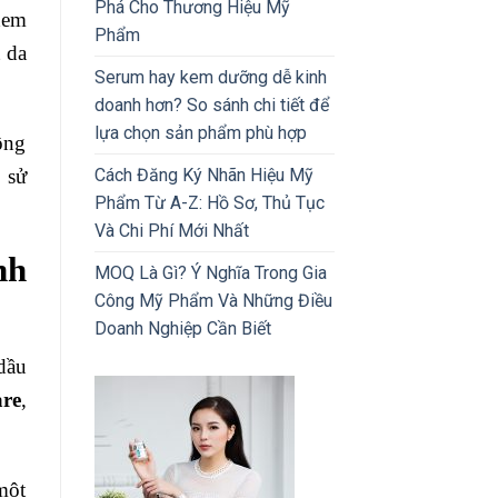
Phá Cho Thương Hiệu Mỹ
xem
Phẩm
t da
Serum hay kem dưỡng dễ kinh
doanh hơn? So sánh chi tiết để
lựa chọn sản phẩm phù hợp
ông
 sử
Cách Đăng Ký Nhãn Hiệu Mỹ
Phẩm Từ A-Z: Hồ Sơ, Thủ Tục
Và Chi Phí Mới Nhất
nh
MOQ Là Gì? Ý Nghĩa Trong Gia
Công Mỹ Phẩm Và Những Điều
Doanh Nghiệp Cần Biết
dầu
are
,
một