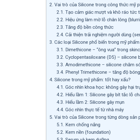
2.
Vai trò của Silicone trong công thức mỹ
2.1.
Tạo cảm giác mượt và khô ráo tức t
2.2.
Hiệu ứng làm mờ lỗ chân lông (blurri
2.3.
Tăng độ bền công thức
2.4.
Cải thiện trải nghiệm người dùng (se
3.
Các loại Silicone phổ biến trong mỹ phẩm
3.1.
Dimethicone – “ông vua” trong skin
3.2.
Cyclopentasiloxane (D5) – silicone 
3.3.
Amodimethicone – silicone chăm só
3.4.
Phenyl Trimethicone – tăng độ bóng
4.
Silicone trong mỹ phẩm: tốt hay xấu?
4.1.
Góc nhìn khoa học: không gây hại trự
4.2.
Hiểu lầm 1: Silicone gây bít tắc lỗ c
4.3.
Hiểu lầm 2: Silicone gây mụn
4.4.
Góc nhìn thực tế từ nhà máy
5.
Vai trò của Silicone trong từng dòng sản
5.1.
Kem chống nắng
5.2.
Kem nền (foundation)
5.3.
Serum và kem dưỡng