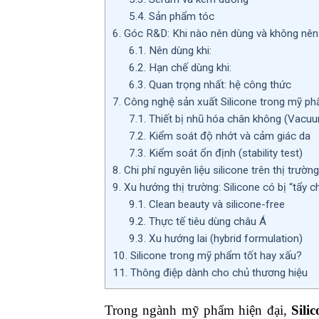
5.4.
Sản phẩm tóc
6.
Góc R&D: Khi nào nên dùng và không nên 
6.1.
Nên dùng khi:
6.2.
Hạn chế dùng khi:
6.3.
Quan trọng nhất: hệ công thức
7.
Công nghệ sản xuất Silicone trong mỹ p
7.1.
Thiết bị nhũ hóa chân không (Vacuu
7.2.
Kiểm soát độ nhớt và cảm giác da
7.3.
Kiểm soát ổn định (stability test)
8.
Chi phí nguyên liệu silicone trên thị trường
9.
Xu hướng thị trường: Silicone có bị “tẩy c
9.1.
Clean beauty và silicone-free
9.2.
Thực tế tiêu dùng châu Á
9.3.
Xu hướng lai (hybrid formulation)
10.
Silicone trong mỹ phẩm tốt hay xấu?
11.
Thông điệp dành cho chủ thương hiệu
Trong ngành mỹ phẩm hiện đại,
Sili