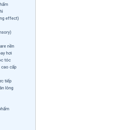
 phẩm
hì
ng effect)
nsory)
care nền
bay hơi
c tóc
 cao cấp
c tiếp
hân lông
 phẩm