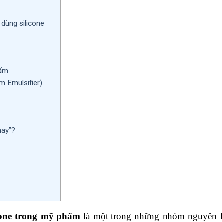
dùng silicone
hẩm
m Emulsifier)
hay”?
cone trong mỹ phẩm
là một trong những nhóm nguyên l