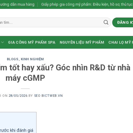
ướng dẫn mua hàng
Giấy phép gia công mỹ phẩm: Điều kiện, hồ sơ, thủ tục
ĐĂNG K
GIA CÔNG MỸ PHẨM SPA
NGUYÊN LIỆU MỸ PHẨM
CHAI LỌ MỸ
BLOGS
,
KINH NGHIỆM
ẩm tốt hay xấu? Góc nhìn R&D từ nhà
máy cGMP
D ON
28/05/2026
BY
SEO BICTWEB.VN
rước khi đánh giá