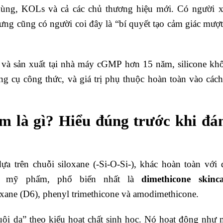
 dùng, KOLs và cả các chủ thương hiệu mới. Có người 
nhưng cũng có người coi đây là “bí quyết tạo cảm giác mượ
và sản xuất tại nhà máy cGMP hơn 15 năm, silicone kh
ng cụ công thức, và giá trị phụ thuộc hoàn toàn vào cách
m là gì? Hiểu đúng trước khi đá
a trên chuỗi siloxane (-Si-O-Si-), khác hoàn toàn với 
ng mỹ phẩm, phổ biến nhất là
dimethicone skinc
oxane (D6), phenyl trimethicone và amodimethicone.
uôi da” theo kiểu hoạt chất sinh học. Nó hoạt động như 