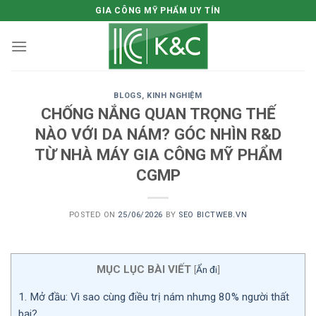
Skip
GIA CÔNG MỸ PHẨM UY TÍN
to
content
BLOGS
,
KINH NGHIỆM
CHỐNG NẮNG QUAN TRỌNG THẾ
NÀO VỚI DA NÁM? GÓC NHÌN R&D
TỪ NHÀ MÁY GIA CÔNG MỸ PHẨM
CGMP
POSTED ON
25/06/2026
BY
SEO BICTWEB.VN
MỤC LỤC BÀI VIẾT
[
Ẩn đi
]
1.
Mở đầu: Vì sao cùng điều trị nám nhưng 80% người thất
bại?