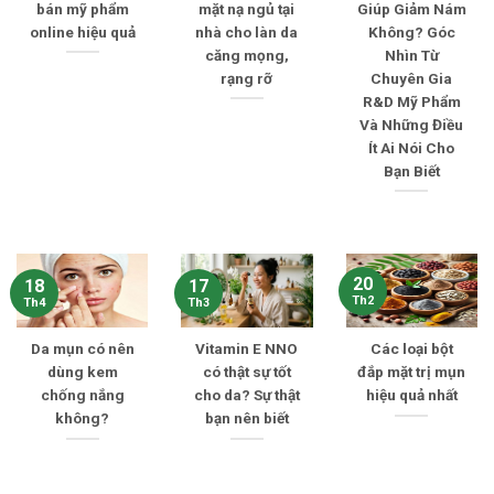
bán mỹ phẩm
mặt nạ ngủ tại
Giúp Giảm Nám
online hiệu quả
nhà cho làn da
Không? Góc
căng mọng,
Nhìn Từ
rạng rỡ
Chuyên Gia
R&D Mỹ Phẩm
Và Những Điều
Ít Ai Nói Cho
Bạn Biết
20
18
17
Th2
Th4
Th3
Da mụn có nên
Vitamin E NNO
Các loại bột
dùng kem
có thật sự tốt
đắp mặt trị mụn
chống nắng
cho da? Sự thật
hiệu quả nhất
không?
bạn nên biết