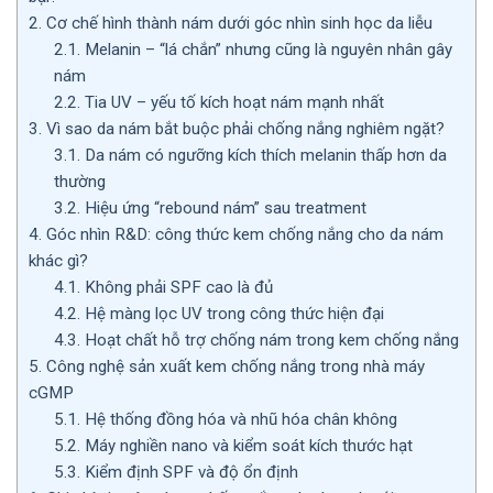
2.
Cơ chế hình thành nám dưới góc nhìn sinh học da liễu
2.1.
Melanin – “lá chắn” nhưng cũng là nguyên nhân gây
nám
2.2.
Tia UV – yếu tố kích hoạt nám mạnh nhất
3.
Vì sao da nám bắt buộc phải chống nắng nghiêm ngặt?
3.1.
Da nám có ngưỡng kích thích melanin thấp hơn da
thường
3.2.
Hiệu ứng “rebound nám” sau treatment
4.
Góc nhìn R&D: công thức kem chống nắng cho da nám
khác gì?
4.1.
Không phải SPF cao là đủ
4.2.
Hệ màng lọc UV trong công thức hiện đại
4.3.
Hoạt chất hỗ trợ chống nám trong kem chống nắng
5.
Công nghệ sản xuất kem chống nắng trong nhà máy
cGMP
5.1.
Hệ thống đồng hóa và nhũ hóa chân không
5.2.
Máy nghiền nano và kiểm soát kích thước hạt
5.3.
Kiểm định SPF và độ ổn định