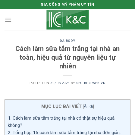
Skip
GIA CÔNG MỸ PHẨM UY TÍN
to
content
DA BODY
Cách làm sữa tắm trắng tại nhà an
toàn, hiệu quả từ nguyên liệu tự
nhiên
POSTED ON
30/12/2025
BY
SEO BICTWEB.VN
MỤC LỤC BÀI VIẾT
[
Ẩn đi
]
1.
Cách làm sữa tắm trắng tại nhà có thật sự hiệu quả
không?
2.
Tổng hợp 15 cách làm sữa tắm trắng tại nhà đơn giản,