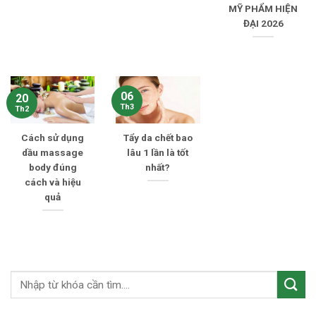
MỸ PHẨM HIỆN
ĐẠI 2026
06
20
Th3
Th2
Cách sử dụng
Tẩy da chết bao
dầu massage
lâu 1 lần là tốt
body đúng
nhất?
cách và hiệu
quả