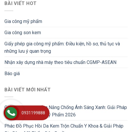
BÀI VIẾT HOT
Gia công mỹ phẩm
Gia công son kem
Giấy phép gia công mỹ phẩm: Điều kiện, hồ sơ, thủ tục và
những lưu ý quan trọng
Nhận xây dựng nhà máy theo tiêu chuẩn CGMP-ASEAN
Báo giá
BÀI VIẾT MỚI NHẤT
Gia Công Kem Chống Nắng Chống Ánh Sáng Xanh: Giải Pháp
0931199888
Đột Phá Cho Brand Mỹ Phẩm 2026
Phác Đồ Phục Hồi Da Kem Trộn Chuẩn Y Khoa & Giải Pháp