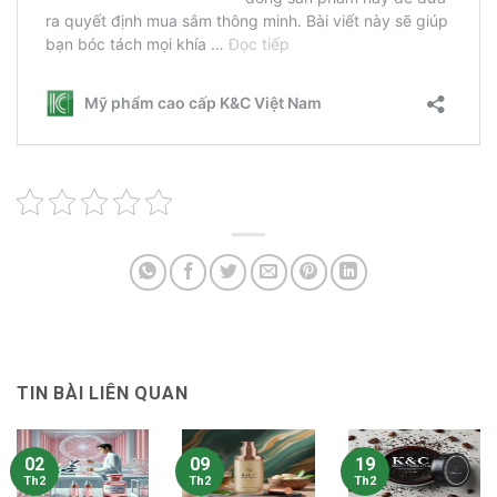
TIN BÀI LIÊN QUAN
02
09
19
Th2
Th2
Th2