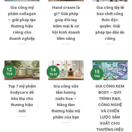
Gia công mỹ
Hand cream là
Gia công tẩy tế
phẩm collagen
gì? Giải pháp
bào chết công
– giải pháp tạo
giúp đôi tay
thức độc
thương hiệu
mềm mại & cơ
quyền: Giải
riêng cho
hội kinh doanh
pháp tạo dấu ấn
doanh nghiệp
tiềm năng
riêng
12
14
15
Th9
Th10
Th5
Top 7 mỹ phẩm
Gia công sữa
GIA CÔNG KEM
bodycare dễ
tắm hương
BODY – QUY
tiêu thụ cho
nước hoa –
TRÌNH R&D,
thương hiệu
Nâng tầm
CÔNG NGHỆ
mới
thương hiệu mỹ
VÀ CHIẾN
phẩm của bạn
LƯỢC SẢN
XUẤT CHO
THƯƠNG HIỆU