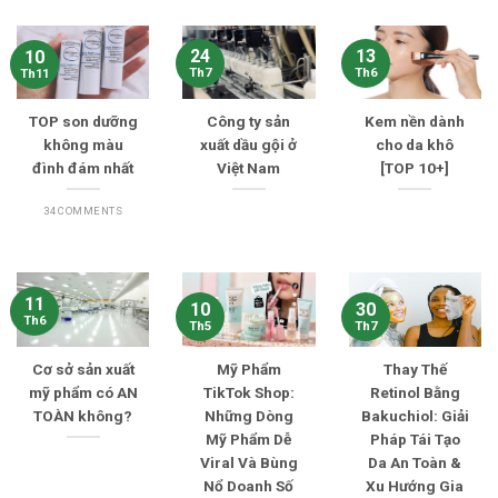
24
13
10
Th7
Th6
Th11
TOP son dưỡng
Công ty sản
Kem nền dành
không màu
xuất dầu gội ở
cho da khô
đình đám nhất
Việt Nam
[TOP 10+]
34 COMMENTS
11
10
30
Th6
Th5
Th7
Cơ sở sản xuất
Mỹ Phẩm
Thay Thế
mỹ phẩm có AN
TikTok Shop:
Retinol Bằng
TOÀN không?
Những Dòng
Bakuchiol: Giải
Mỹ Phẩm Dễ
Pháp Tái Tạo
Viral Và Bùng
Da An Toàn &
Nổ Doanh Số
Xu Hướng Gia