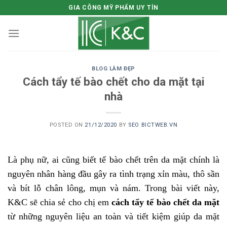
Skip
GIA CÔNG MỸ PHẨM UY TÍN
to
content
BLOG LÀM ĐẸP
Cách tẩy tế bào chết cho da mặt tại
nhà
POSTED ON
21/12/2020
BY
SEO BICTWEB.VN
Là phụ nữ, ai cũng biết tế bào chết trên da mặt chính là
nguyên nhân hàng đầu gây ra tình trạng xỉn màu, thô sần
và bít lỗ chân lông, mụn và nám. Trong bài viết này,
K&C sẽ chia sẻ cho chị em
cách tẩy tế bào chết da mặt
từ những nguyên liệu an toàn và tiết kiệm giúp da mặt