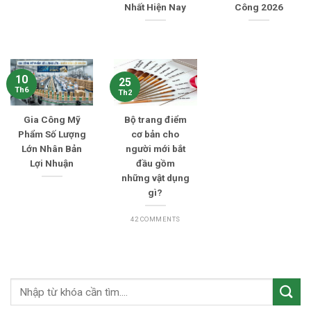
Nhất Hiện Nay
Công 2026
10
25
Th6
Th2
Gia Công Mỹ
Bộ trang điểm
Phẩm Số Lượng
cơ bản cho
Lớn Nhân Bản
người mới bắt
Lợi Nhuận
đầu gồm
những vật dụng
gì?
42 COMMENTS