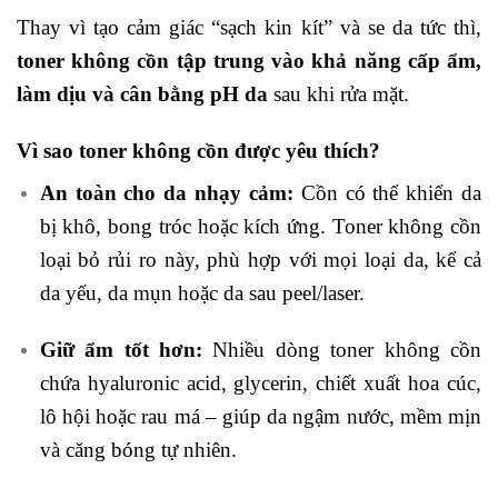
Thay vì tạo cảm giác “sạch kin kít” và se da tức thì,
toner không cồn tập trung vào khả năng cấp ẩm,
làm dịu và cân bằng pH da
sau khi rửa mặt.
Vì sao toner không cồn được yêu thích?
An toàn cho da nhạy cảm:
Cồn có thể khiến da
bị khô, bong tróc hoặc kích ứng. Toner không cồn
loại bỏ rủi ro này, phù hợp với mọi loại da, kể cả
da yếu, da mụn hoặc da sau peel/laser.
Giữ ẩm tốt hơn:
Nhiều dòng toner không cồn
chứa hyaluronic acid, glycerin, chiết xuất hoa cúc,
lô hội hoặc rau má – giúp da ngậm nước, mềm mịn
và căng bóng tự nhiên.