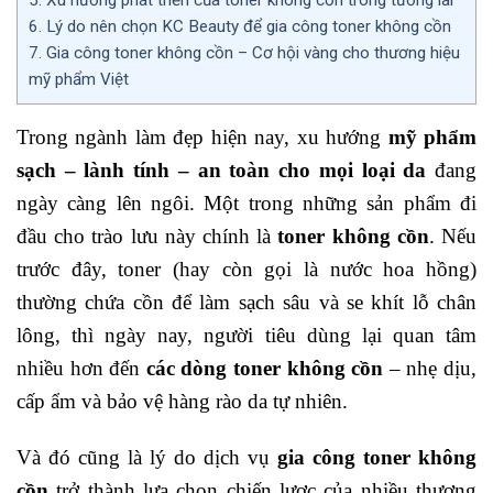
6.
Lý do nên chọn KC Beauty để gia công toner không cồn
7.
Gia công toner không cồn – Cơ hội vàng cho thương hiệu
mỹ phẩm Việt
Trong ngành làm đẹp hiện nay, xu hướng
mỹ phẩm
sạch – lành tính – an toàn cho mọi loại da
đang
ngày càng lên ngôi. Một trong những sản phẩm đi
đầu cho trào lưu này chính là
toner không cồn
. Nếu
trước đây, toner (hay còn gọi là nước hoa hồng)
thường chứa cồn để làm sạch sâu và se khít lỗ chân
lông, thì ngày nay, người tiêu dùng lại quan tâm
nhiều hơn đến
các dòng toner không cồn
– nhẹ dịu,
cấp ẩm và bảo vệ hàng rào da tự nhiên.
Và đó cũng là lý do dịch vụ
gia công toner không
cồn
trở thành lựa chọn chiến lược của nhiều thương