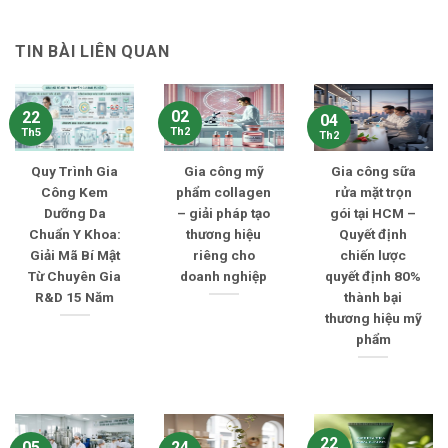
TIN BÀI LIÊN QUAN
02
22
04
Th2
Th5
Th2
Quy Trình Gia
Gia công mỹ
Gia công sữa
Công Kem
phẩm collagen
rửa mặt trọn
Dưỡng Da
– giải pháp tạo
gói tại HCM –
Chuẩn Y Khoa:
thương hiệu
Quyết định
Giải Mã Bí Mật
riêng cho
chiến lược
Từ Chuyên Gia
doanh nghiệp
quyết định 80%
R&D 15 Năm
thành bại
thương hiệu mỹ
phẩm
22
05
24