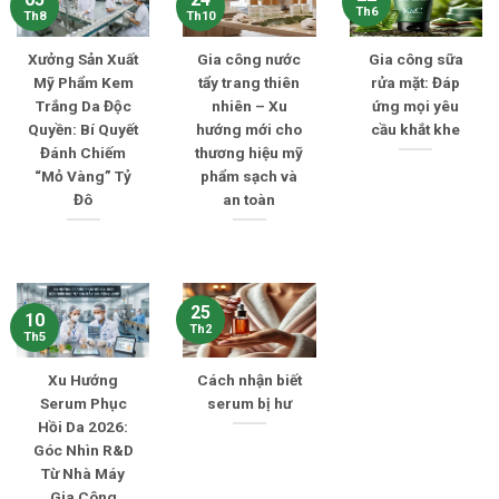
Th6
Th8
Th10
Xưởng Sản Xuất
Gia công nước
Gia công sữa
Mỹ Phẩm Kem
tẩy trang thiên
rửa mặt: Đáp
Trắng Da Độc
nhiên – Xu
ứng mọi yêu
Quyền: Bí Quyết
hướng mới cho
cầu khắt khe
Đánh Chiếm
thương hiệu mỹ
“Mỏ Vàng” Tỷ
phẩm sạch và
Đô
an toàn
25
10
Th2
Th5
Xu Hướng
Cách nhận biết
Serum Phục
serum bị hư
Hồi Da 2026:
Góc Nhìn R&D
Từ Nhà Máy
Gia Công