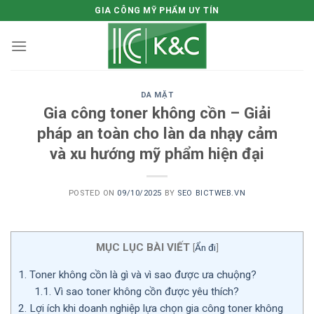
Skip
GIA CÔNG MỸ PHẨM UY TÍN
to
content
DA MẶT
Gia công toner không cồn – Giải
pháp an toàn cho làn da nhạy cảm
và xu hướng mỹ phẩm hiện đại
POSTED ON
09/10/2025
BY
SEO BICTWEB.VN
MỤC LỤC BÀI VIẾT
[
Ẩn đi
]
1.
Toner không cồn là gì và vì sao được ưa chuộng?
1.1.
Vì sao toner không cồn được yêu thích?
2.
Lợi ích khi doanh nghiệp lựa chọn gia công toner không