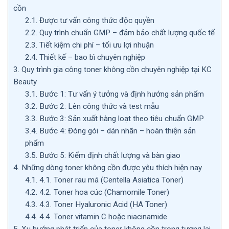
cồn
2.1.
Được tư vấn công thức độc quyền
2.2.
Quy trình chuẩn GMP – đảm bảo chất lượng quốc tế
2.3.
Tiết kiệm chi phí – tối ưu lợi nhuận
2.4.
Thiết kế – bao bì chuyên nghiệp
3.
Quy trình gia công toner không cồn chuyên nghiệp tại KC
Beauty
3.1.
Bước 1: Tư vấn ý tưởng và định hướng sản phẩm
3.2.
Bước 2: Lên công thức và test mẫu
3.3.
Bước 3: Sản xuất hàng loạt theo tiêu chuẩn GMP
3.4.
Bước 4: Đóng gói – dán nhãn – hoàn thiện sản
phẩm
3.5.
Bước 5: Kiểm định chất lượng và bàn giao
4.
Những dòng toner không cồn được yêu thích hiện nay
4.1.
4.1. Toner rau má (Centella Asiatica Toner)
4.2.
4.2. Toner hoa cúc (Chamomile Toner)
4.3.
4.3. Toner Hyaluronic Acid (HA Toner)
4.4.
4.4. Toner vitamin C hoặc niacinamide
5.
Xu hướng phát triển của toner không cồn trong tương lai