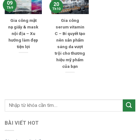
09
20
Th9
Th10
Gia công mặt
Gia công
nạ giấy & mask
serum vitamin
nội địa – Xu
C – Bí quyết tạo
hướng làm đẹp
nên sản phẩm
tiện lợi
sáng da vượt
trội cho thương
hiệu mỹ phẩm
của bạn
BÀI VIẾT HOT