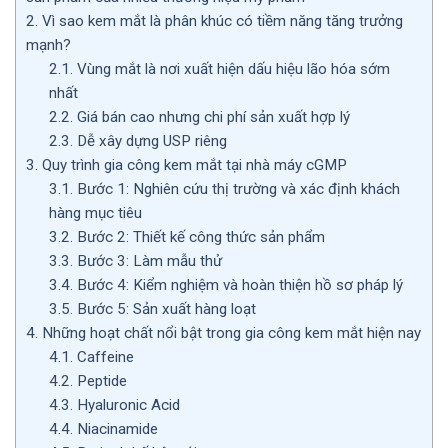
2.
Vì sao kem mắt là phân khúc có tiềm năng tăng trưởng
mạnh?
2.1.
Vùng mắt là nơi xuất hiện dấu hiệu lão hóa sớm
nhất
2.2.
Giá bán cao nhưng chi phí sản xuất hợp lý
2.3.
Dễ xây dựng USP riêng
3.
Quy trình gia công kem mắt tại nhà máy cGMP
3.1.
Bước 1: Nghiên cứu thị trường và xác định khách
hàng mục tiêu
3.2.
Bước 2: Thiết kế công thức sản phẩm
3.3.
Bước 3: Làm mẫu thử
3.4.
Bước 4: Kiểm nghiệm và hoàn thiện hồ sơ pháp lý
3.5.
Bước 5: Sản xuất hàng loạt
4.
Những hoạt chất nổi bật trong gia công kem mắt hiện nay
4.1.
Caffeine
4.2.
Peptide
4.3.
Hyaluronic Acid
4.4.
Niacinamide