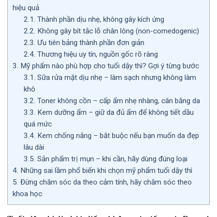
hiệu quả
2.1.
Thành phần dịu nhẹ, không gây kích ứng
2.2.
Không gây bít tắc lỗ chân lông (non-comedogenic)
2.3.
Ưu tiên bảng thành phần đơn giản
2.4.
Thương hiệu uy tín, nguồn gốc rõ ràng
3.
Mỹ phẩm nào phù hợp cho tuổi dậy thì? Gợi ý từng bước
3.1.
Sữa rửa mặt dịu nhẹ – làm sạch nhưng không làm
khô
3.2.
Toner không cồn – cấp ẩm nhẹ nhàng, cân bằng da
3.3.
Kem dưỡng ẩm – giữ da đủ ẩm để không tiết dầu
quá mức
3.4.
Kem chống nắng – bắt buộc nếu bạn muốn da đẹp
lâu dài
3.5.
Sản phẩm trị mụn – khi cần, hãy dùng đúng loại
4.
Những sai lầm phổ biến khi chọn mỹ phẩm tuổi dậy thì
5.
Đừng chăm sóc da theo cảm tính, hãy chăm sóc theo
khoa học