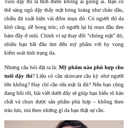
Tuổi dậy thì là thời điểm không ai giống ai. Bạn có
thể sáng ngủ dậy thấy mặt bóng loáng như chảo dầu,
chiều đã xuất hiện vài đốm mụn đỏ. Có người thì da
khô căng, dễ bong tróc, có người lại bị mụn đầu đen
bám đầy ở mũi. Chính vì sự thay đổi “chóng mặt” đó,
nhiều bạn bắt đầu tìm đến mỹ phẩm với hy vọng
kiểm soát tình trạng da.
Nhưng câu hỏi đặt ra là:
Mỹ phẩm nào phù hợp cho
tuổi dậy thì
? Liệu có cần skincare cầu kỳ như người
lớn không? Hay chỉ cần rửa mặt là đủ? Nếu bạn cũng
đang bối rối, bài viết dưới đây sẽ giúp bạn hiểu rõ bản
chất và chọn được sản phẩm phù hợp – không theo
trào lưu, mà theo những gì da bạn thật sự cần.