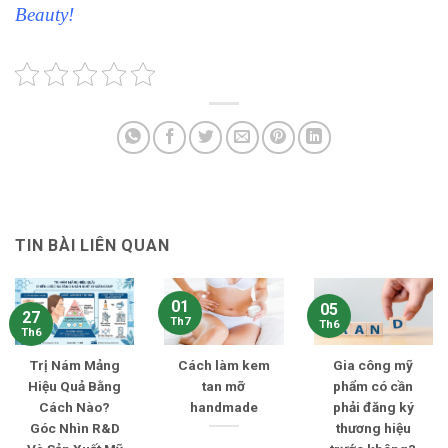
Beauty!
TIN BÀI LIÊN QUAN
01
05
27
Th7
Th6
Th6
Trị Nám Mảng
Cách làm kem
Gia công mỹ
Hiệu Quả Bằng
tan mỡ
phẩm có cần
Cách Nào?
handmade
phải đăng ký
Góc Nhìn R&D
thương hiệu