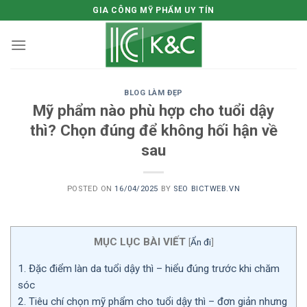
Skip
GIA CÔNG MỸ PHẨM UY TÍN
to
content
BLOG LÀM ĐẸP
Mỹ phẩm nào phù hợp cho tuổi dậy
thì? Chọn đúng để không hối hận về
sau
POSTED ON
16/04/2025
BY
SEO BICTWEB.VN
MỤC LỤC BÀI VIẾT
[
Ẩn đi
]
1.
Đặc điểm làn da tuổi dậy thì – hiểu đúng trước khi chăm
sóc
2.
Tiêu chí chọn mỹ phẩm cho tuổi dậy thì – đơn giản nhưng