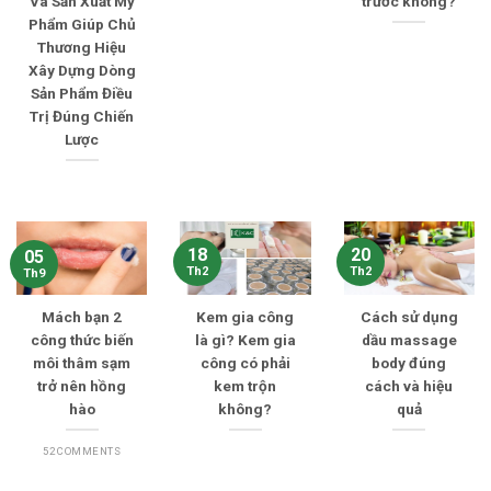
Và Sản Xuất Mỹ
trước không?
Phẩm Giúp Chủ
Thương Hiệu
Xây Dựng Dòng
Sản Phẩm Điều
Trị Đúng Chiến
Lược
18
20
05
Th2
Th2
Th9
Mách bạn 2
Kem gia công
Cách sử dụng
công thức biến
là gì? Kem gia
dầu massage
môi thâm sạm
công có phải
body đúng
trở nên hồng
kem trộn
cách và hiệu
hào
không?
quả
52 COMMENTS