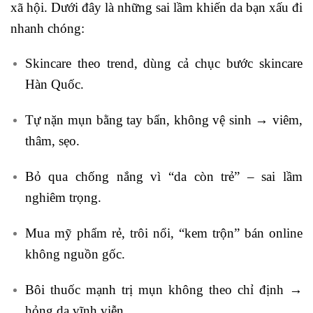
xã hội. Dưới đây là những sai lầm khiến da bạn xấu đi
nhanh chóng:
Skincare theo trend, dùng cả chục bước skincare
Hàn Quốc.
Tự nặn mụn bằng tay bẩn, không vệ sinh → viêm,
thâm, sẹo.
Bỏ qua chống nắng vì “da còn trẻ” – sai lầm
nghiêm trọng.
Mua mỹ phẩm rẻ, trôi nổi, “kem trộn” bán online
không nguồn gốc.
Bôi thuốc mạnh trị mụn không theo chỉ định →
hỏng da vĩnh viễn.