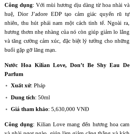
Công dụng
: Với mùi hương dịu dàng từ hoa nhài và
huệ, Dior J’adore EDP tạo cảm giác quyến rũ tự
nhiên, thu hút phái nam một cách tinh tế. Ngoài ra,
hương thơm nhẹ nhàng của nó còn giúp giảm lo lắng
và tăng cường cảm xúc, đặc biệt lý tưởng cho những
buổi gặp gỡ lãng mạn.
Nước Hoa Kilian Love, Don’t Be Shy Eau De
Parfum
Xuất xứ
: Pháp
Dung tích
: 50ml
Giá tham khảo
: 5,630,000 VNĐ
Công dụng
: Kilian Love mang đến hương hoa cam
và nhài ngọt ngào, giúp làm giảm căng thẳng và kích