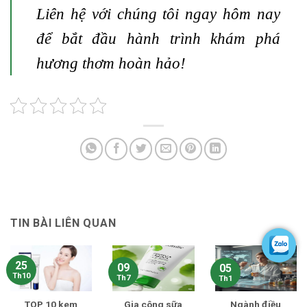
Liên hệ với chúng tôi ngay hôm nay
để bắt đầu hành trình khám phá
hương thơm hoàn hảo!
TIN BÀI LIÊN QUAN
25
09
05
Th10
Th7
Th1
TOP 10 kem
Gia công sữa
Ngành điều