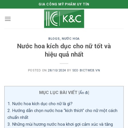
Skip
GIA CÔNG MỸ PHẨM UY TÍN
to
content
BLOGS
,
NƯỚC HOA
Nước hoa kích dục cho nữ tốt và
hiệu quả nhất
POSTED ON
28/10/2024
BY
SEO BICTWEB.VN
MỤC LỤC BÀI VIẾT
[
Ẩn đi
]
1.
Nước hoa kích dục cho nữ là gì?
2.
Hướng dẫn chọn nước hoa “kích thích” cho nữ một cách
chuẩn nhất
3.
Những mùi hương nước hoa khơi gợi cảm xúc và tăng