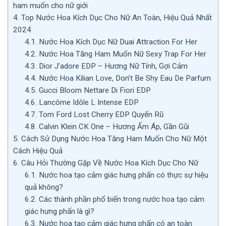
ham muốn cho nữ giới
4.
Top Nước Hoa Kích Dục Cho Nữ An Toàn, Hiệu Quả Nhất
2024
4.1.
Nước Hoa Kích Dục Nữ Duai Attraction For Her
4.2.
Nước Hoa Tăng Ham Muốn Nữ Sexy Trap For Her
4.3.
Dior J’adore EDP – Hương Nữ Tính, Gợi Cảm
4.4.
Nước Hoa Kilian Love, Don’t Be Shy Eau De Parfum
4.5.
Gucci Bloom Nettare Di Fiori EDP
4.6.
Lancôme Idôle L Intense EDP
4.7.
Tom Ford Lost Cherry EDP Quyến Rũ
4.8.
Calvin Klein CK One – Hương Ấm Áp, Gần Gũi
5.
Cách Sử Dụng Nước Hoa Tăng Ham Muốn Cho Nữ Một
Cách Hiệu Quả
6.
Câu Hỏi Thường Gặp Về Nước Hoa Kích Dục Cho Nữ
6.1.
Nước hoa tạo cảm giác hưng phấn có thực sự hiệu
quả không?
6.2.
Các thành phần phổ biến trong nước hoa tạo cảm
giác hưng phấn là gì?
6.3.
Nước hoa tạo cảm giác hưng phấn có an toàn