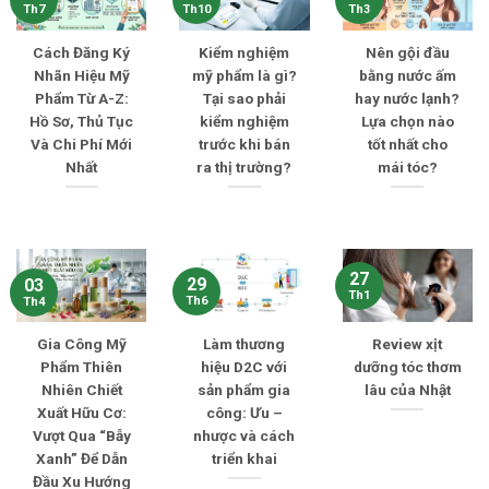
Th7
Th10
Th3
Cách Đăng Ký
Kiểm nghiệm
Nên gội đầu
Nhãn Hiệu Mỹ
mỹ phẩm là gì?
bằng nước ấm
Phẩm Từ A-Z:
Tại sao phải
hay nước lạnh?
Hồ Sơ, Thủ Tục
kiểm nghiệm
Lựa chọn nào
Và Chi Phí Mới
trước khi bán
tốt nhất cho
Nhất
ra thị trường?
mái tóc?
27
29
03
Th1
Th6
Th4
Gia Công Mỹ
Làm thương
Review xịt
Phẩm Thiên
hiệu D2C với
dưỡng tóc thơm
Nhiên Chiết
sản phẩm gia
lâu của Nhật
Xuất Hữu Cơ:
công: Ưu –
Vượt Qua “Bẫy
nhược và cách
Xanh” Để Dẫn
triển khai
Đầu Xu Hướng