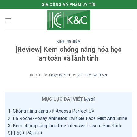
Skip
GIA CÔNG MỸ PHẨM UY TÍN
to
content
KINH NGHIỆM
[Review] Kem chống nắng hóa học
an toàn và lành tính
POSTED ON
08/10/2021
BY
SEO BICTWEB.VN
MỤC LỤC BÀI VIẾT
[
Ẩn đi
]
1.
Chống nắng dạng xịt Anessa Perfect UV
2.
La Roche-Posay Anthelios Invisible Face Mist Anti Shine
3.
Kem chống nắng Innisfree Intensive Leisure Sun Stick
SPF50+ PA++++