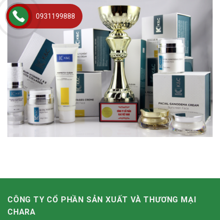
0931199888
CÔNG TY CỔ PHẦN SẢN XUẤT VÀ THƯƠNG MẠI
CHARA