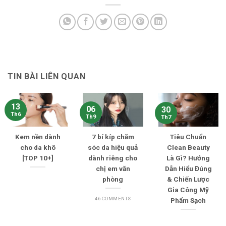
TIN BÀI LIÊN QUAN
13
06
30
Th6
Th9
Th7
Kem nền dành
7 bí kíp chăm
Tiêu Chuẩn
cho da khô
sóc da hiệu quả
Clean Beauty
[TOP 10+]
dành riêng cho
Là Gì? Hướng
chị em văn
Dẫn Hiểu Đúng
phòng
& Chiến Lược
Gia Công Mỹ
46 COMMENTS
Phẩm Sạch