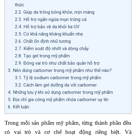
thức
2.2.
Giúp da trông bóng khỏe, mịn màng
2.3.
Hỗ trợ ngăn ngừa mụn trứng cá
2.4.
Hỗ trợ bảo vệ da khỏi tia UV
2.5.
Có khả năng kháng khuẩn nhẹ
2.6.
Chất ổn định nhũ tương
2.7.
Kiểm soát độ nhớt và dòng chảy
2.8.
Tạo gel trong mỹ phẩm
2.9.
Đóng vai trò như chất bảo quản hỗ trợ
3.
Nên dùng carbomer trong mỹ phẩm như thế nào?
3.1.
Tỷ lệ sodium carbomer trong mỹ phẩm
3.2.
Cách làm gel dưỡng da với carbomer
4.
Những lưu ý khi sử dụng carbomer trong mỹ phẩm
5.
Địa chỉ gia công mỹ phẩm chứa carbomer uy tín
6.
Kết luận
Trong mỗi sản phẩm mỹ phẩm, từng thành phần đều
có vai trò và cơ chế hoạt động riêng biệt. Và