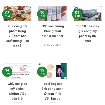
10
01
08
Th11
Th8
Th4
Gia công mỹ
TOP son dưỡng
Top 18 nhà máy
phẩm Đông
không màu
gia công mỹ
Y【đảm bảo
đình đám nhất
phẩm uy tín
chất lượng – an
nhất
34 COMMENTS
toàn】
14
12
Th6
Th11
Giấy công bố
Tác động của
mỹ phẩm:
ánh sáng xanh
Những điều
từ màn hình
cần biết
đến làn da