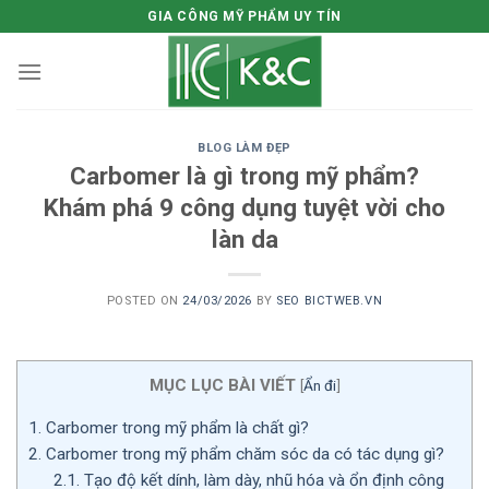
Skip
GIA CÔNG MỸ PHẨM UY TÍN
to
content
BLOG LÀM ĐẸP
Carbomer là gì trong mỹ phẩm?
Khám phá 9 công dụng tuyệt vời cho
làn da
POSTED ON
24/03/2026
BY
SEO BICTWEB.VN
MỤC LỤC BÀI VIẾT
[
Ẩn đi
]
1.
Carbomer trong mỹ phẩm là chất gì?
2.
Carbomer trong mỹ phẩm chăm sóc da có tác dụng gì?
2.1.
Tạo độ kết dính, làm dày, nhũ hóa và ổn định công