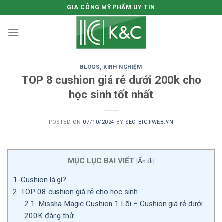
Skip
GIA CÔNG MỸ PHẨM UY TÍN
to
content
BLOGS
,
KINH NGHIỆM
TOP 8 cushion giá rẻ dưới 200k cho
học sinh tốt nhất
POSTED ON
07/10/2024
BY
SEO BICTWEB.VN
MỤC LỤC BÀI VIẾT
[
Ẩn đi
]
1.
Cushion là gì?
2.
TOP 08 cushion giá rẻ cho học sinh
2.1.
Missha Magic Cushion 1 Lõi – Cushion giá rẻ dưới
200K đáng thử