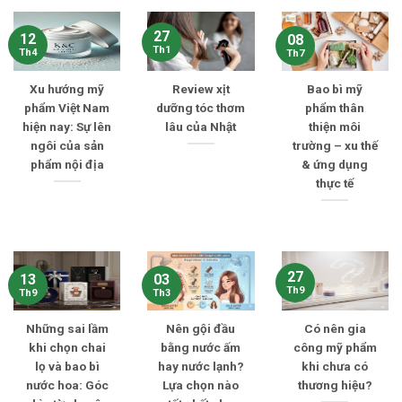
27
12
08
Th1
Th4
Th7
Xu hướng mỹ
Review xịt
Bao bì mỹ
phẩm Việt Nam
dưỡng tóc thơm
phẩm thân
hiện nay: Sự lên
lâu của Nhật
thiện môi
ngôi của sản
trường – xu thế
phẩm nội địa
& ứng dụng
thực tế
27
13
03
Th9
Th9
Th3
Những sai lầm
Nên gội đầu
Có nên gia
khi chọn chai
bằng nước ấm
công mỹ phẩm
lọ và bao bì
hay nước lạnh?
khi chưa có
nước hoa: Góc
Lựa chọn nào
thương hiệu?