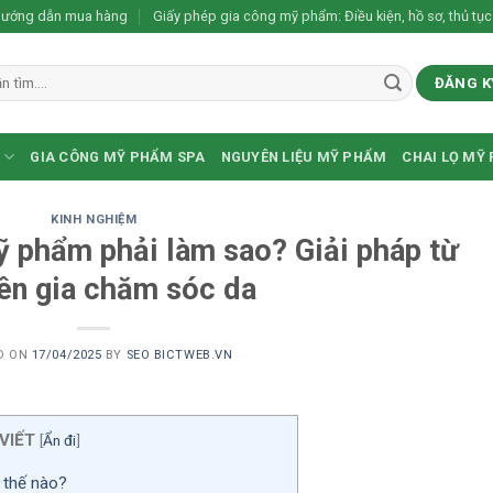
ướng dẫn mua hàng
Giấy phép gia công mỹ phẩm: Điều kiện, hồ sơ, thủ tục
ĐĂNG K
GIA CÔNG MỸ PHẨM SPA
NGUYÊN LIỆU MỸ PHẨM
CHAI LỌ MỸ
KINH NGHIỆM
ỹ phẩm phải làm sao? Giải pháp từ
ên gia chăm sóc da
D ON
17/04/2025
BY
SEO BICTWEB.VN
VIẾT
[
Ẩn đi
]
 thế nào?