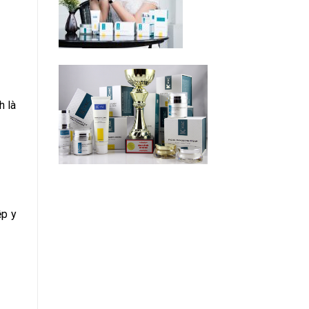
h là
ệp y