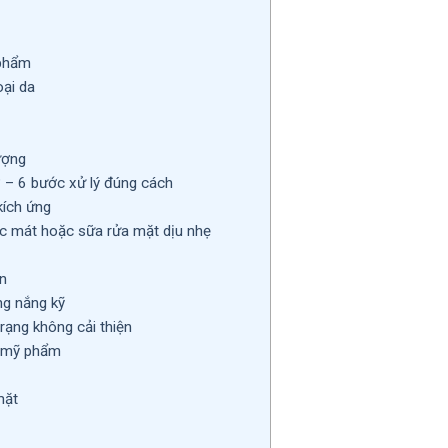
 phẩm
ại da
ượng
 – 6 bước xử lý đúng cách
ích ứng
c mát hoặc sữa rửa mặt dịu nhẹ
n
g nắng kỹ
rạng không cải thiện
g mỹ phẩm
mặt