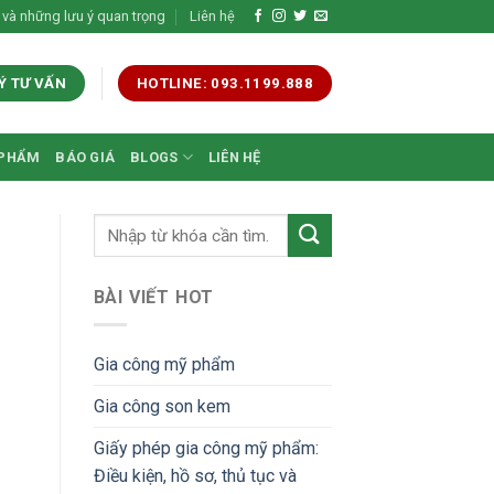
 và những lưu ý quan trọng
Liên hệ
Ý TƯ VẤN
HOTLINE: 093.1199.888
 PHẨM
BÁO GIÁ
BLOGS
LIÊN HỆ
BÀI VIẾT HOT
Gia công mỹ phẩm
Gia công son kem
Giấy phép gia công mỹ phẩm:
Điều kiện, hồ sơ, thủ tục và