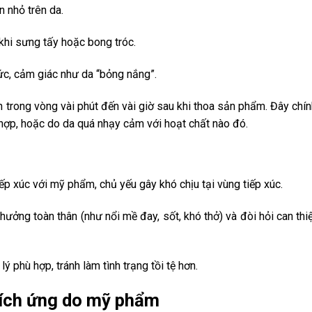
n nhỏ trên da.
khi sưng tấy hoặc bong tróc.
c, cảm giác như da “bỏng nắng”.
 trong vòng vài phút đến vài giờ sau khi thoa sản phẩm. Đây chín
hợp, hoặc do da quá nhạy cảm với hoạt chất nào đó.
iếp xúc với mỹ phẩm, chủ yếu gây khó chịu tại vùng tiếp xúc.
ưởng toàn thân (như nổi mề đay, sốt, khó thở) và đòi hỏi can thi
ý phù hợp, tránh làm tình trạng tồi tệ hơn.
kích ứng do mỹ phẩm