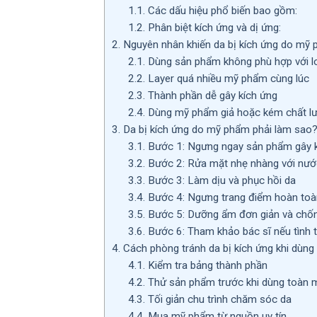
1.1.
Các dấu hiệu phổ biến bao gồm:
1.2.
Phân biệt kích ứng và dị ứng:
2.
Nguyên nhân khiến da bị kích ứng do mỹ
2.1.
Dùng sản phẩm không phù hợp với lo
2.2.
Layer quá nhiều mỹ phẩm cùng lúc
2.3.
Thành phần dễ gây kích ứng
2.4.
Dùng mỹ phẩm giả hoặc kém chất l
3.
Da bị kích ứng do mỹ phẩm phải làm sao?
3.1.
Bước 1: Ngưng ngay sản phẩm gây k
3.2.
Bước 2: Rửa mặt nhẹ nhàng với nướ
3.3.
Bước 3: Làm dịu và phục hồi da
3.4.
Bước 4: Ngưng trang điểm hoàn toà
3.5.
Bước 5: Dưỡng ẩm đơn giản và chốn
3.6.
Bước 6: Tham khảo bác sĩ nếu tình t
4.
Cách phòng tránh da bị kích ứng khi dùn
4.1.
Kiểm tra bảng thành phần
4.2.
Thử sản phẩm trước khi dùng toàn 
4.3.
Tối giản chu trình chăm sóc da
4.4.
Mua mỹ phẩm từ nguồn uy tín