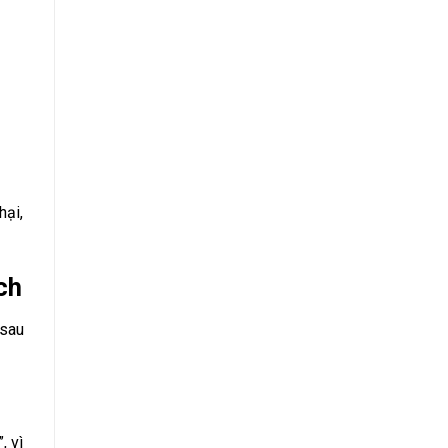
hại,
ch
 sau
, vì