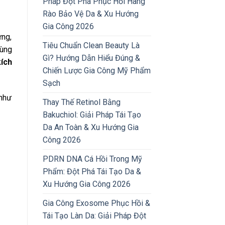
Pháp Đột Phá Phục Hồi Hàng
Rào Bảo Vệ Da & Xu Hướng
Gia Công 2026
ưng,
Tiêu Chuẩn Clean Beauty Là
dùng
Gì? Hướng Dẫn Hiểu Đúng &
kích
Chiến Lược Gia Công Mỹ Phẩm
Sạch
 như
Thay Thế Retinol Bằng
Bakuchiol: Giải Pháp Tái Tạo
Da An Toàn & Xu Hướng Gia
Công 2026
PDRN DNA Cá Hồi Trong Mỹ
Phẩm: Đột Phá Tái Tạo Da &
Xu Hướng Gia Công 2026
Gia Công Exosome Phục Hồi &
Tái Tạo Làn Da: Giải Pháp Đột