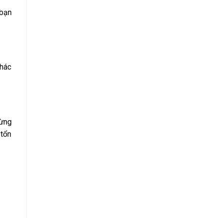
 bạn
khác
từng
 tổn