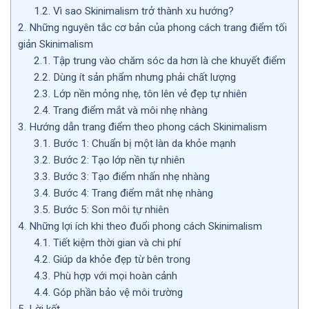
1.2.
Vì sao Skinimalism trở thành xu hướng?
2.
Những nguyên tắc cơ bản của phong cách trang điểm tối
giản Skinimalism
2.1.
Tập trung vào chăm sóc da hơn là che khuyết điểm
2.2.
Dùng ít sản phẩm nhưng phải chất lượng
2.3.
Lớp nền mỏng nhẹ, tôn lên vẻ đẹp tự nhiên
2.4.
Trang điểm mắt và môi nhẹ nhàng
3.
Hướng dẫn trang điểm theo phong cách Skinimalism
3.1.
Bước 1: Chuẩn bị một làn da khỏe mạnh
3.2.
Bước 2: Tạo lớp nền tự nhiên
3.3.
Bước 3: Tạo điểm nhấn nhẹ nhàng
3.4.
Bước 4: Trang điểm mắt nhẹ nhàng
3.5.
Bước 5: Son môi tự nhiên
4.
Những lợi ích khi theo đuổi phong cách Skinimalism
4.1.
Tiết kiệm thời gian và chi phí
4.2.
Giúp da khỏe đẹp từ bên trong
4.3.
Phù hợp với mọi hoàn cảnh
4.4.
Góp phần bảo vệ môi trường
5.
Lời kết