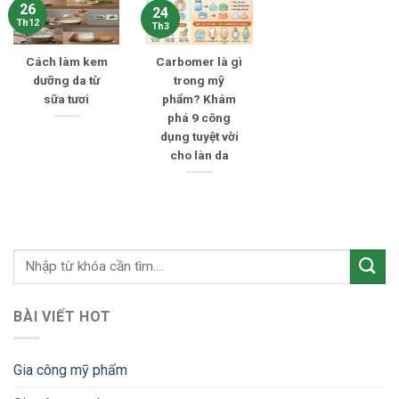
26
24
Th12
Th3
Cách làm kem
Carbomer là gì
dưỡng da từ
trong mỹ
sữa tươi
phẩm? Khám
phá 9 công
dụng tuyệt vời
cho làn da
BÀI VIẾT HOT
Gia công mỹ phẩm