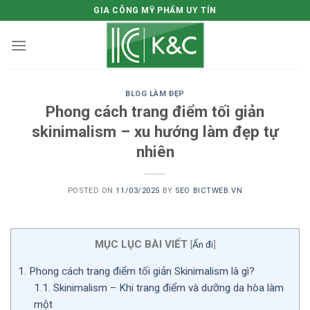
Skip
GIA CÔNG MỸ PHẨM UY TÍN
to
content
BLOG LÀM ĐẸP
Phong cách trang điểm tối giản
skinimalism – xu hướng làm đẹp tự
nhiên
POSTED ON
11/03/2025
BY
SEO BICTWEB.VN
MỤC LỤC BÀI VIẾT
[
Ẩn đi
]
1.
Phong cách trang điểm tối giản Skinimalism là gì?
1.1.
Skinimalism – Khi trang điểm và dưỡng da hòa làm
một