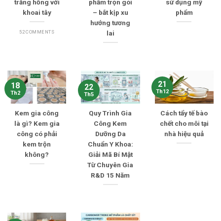
trắng hồng với
phẩm trọn gói
sử dụng mỹ
khoai tây
– bắt kịp xu
phẩm
hướng tương
52 COMMENTS
lai
21
18
22
Th12
Th2
Th5
Kem gia công
Quy Trình Gia
Cách tẩy tế bào
là gì? Kem gia
Công Kem
chết cho môi tại
công có phải
Dưỡng Da
nhà hiệu quả
kem trộn
Chuẩn Y Khoa:
không?
Giải Mã Bí Mật
Từ Chuyên Gia
R&D 15 Năm