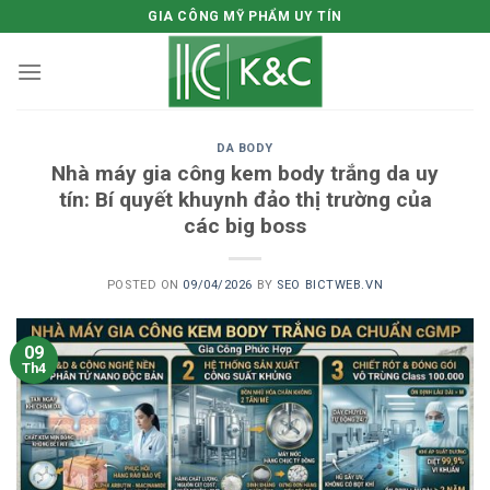
Skip
GIA CÔNG MỸ PHẨM UY TÍN
to
content
DA BODY
Nhà máy gia công kem body trắng da uy
tín: Bí quyết khuynh đảo thị trường của
các big boss
POSTED ON
09/04/2026
BY
SEO BICTWEB.VN
09
Th4