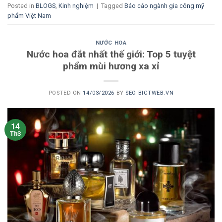
Posted in
BLOGS
,
Kinh nghiệm
|
Tagged
Báo cáo ngành gia công mỹ
phẩm Việt Nam
NƯỚC HOA
Nước hoa đắt nhất thế giới: Top 5 tuyệt
phẩm mùi hương xa xỉ
POSTED ON
14/03/2026
BY
SEO BICTWEB.VN
14
Th3