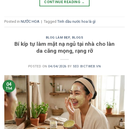
CONTINUE READING
→
Posted in
NƯỚC HOA
|
Tagged
Tinh dầu nước hoa là gì
BLOG LÀM ĐẸP
,
BLOGS
Bí kíp tự làm mặt nạ ngủ tại nhà cho làn
da căng mọng, rạng rỡ
POSTED ON
04/04/2026
BY
SEO BICTWEB.VN
04
Th4