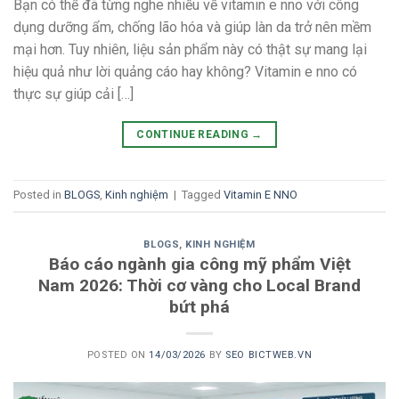
Bạn có thể đã từng nghe nhiều về vitamin e nno với công
dụng dưỡng ẩm, chống lão hóa và giúp làn da trở nên mềm
mại hơn. Tuy nhiên, liệu sản phẩm này có thật sự mang lại
hiệu quả như lời quảng cáo hay không? Vitamin e nno có
thực sự giúp cải […]
CONTINUE READING
→
Posted in
BLOGS
,
Kinh nghiệm
|
Tagged
Vitamin E NNO
BLOGS
,
KINH NGHIỆM
Báo cáo ngành gia công mỹ phẩm Việt
Nam 2026: Thời cơ vàng cho Local Brand
bứt phá
POSTED ON
14/03/2026
BY
SEO BICTWEB.VN