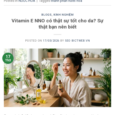
Posted in
NƯỚC HOA
|
Tagged
thành phần nước hoa
BLOGS
,
KINH NGHIỆM
Vitamin E NNO có thật sự tốt cho da? Sự
thật bạn nên biết
POSTED ON
17/03/2026
BY
SEO BICTWEB.VN
17
Th3