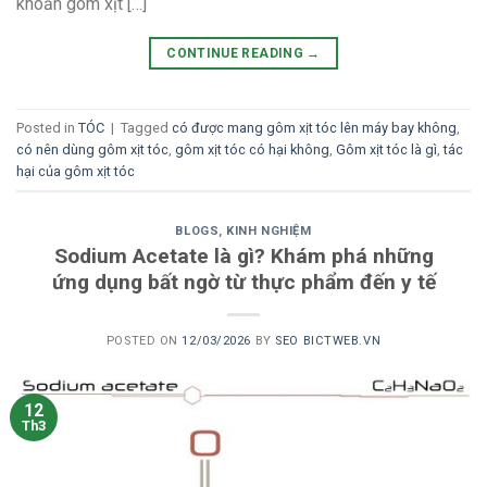
khoăn gôm xịt […]
CONTINUE READING
→
Posted in
TÓC
|
Tagged
có được mang gôm xịt tóc lên máy bay không
,
có nên dùng gôm xịt tóc
,
gôm xịt tóc có hại không
,
Gôm xịt tóc là gì
,
tác
hại của gôm xịt tóc
BLOGS
,
KINH NGHIỆM
Sodium Acetate là gì? Khám phá những
ứng dụng bất ngờ từ thực phẩm đến y tế
POSTED ON
12/03/2026
BY
SEO BICTWEB.VN
12
Th3