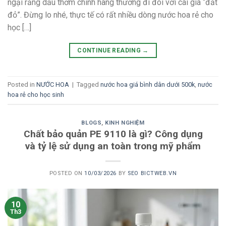
ngại rằng dầu thơm chính hãng thường đi đôi với cái giá “đắt
đỏ”. Đừng lo nhé, thực tế có rất nhiều dòng nước hoa rẻ cho
học […]
CONTINUE READING
→
Posted in
NƯỚC HOA
|
Tagged
nước hoa giá bình dân dưới 500k
,
nước
hoa rẻ cho học sinh
BLOGS
,
KINH NGHIỆM
Chất bảo quản PE 9110 là gì? Công dụng
và tỷ lệ sử dụng an toàn trong mỹ phẩm
POSTED ON
10/03/2026
BY
SEO BICTWEB.VN
10
Th3