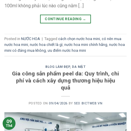
100ml không phải lúc nào cũng nằm […]
CONTINUE READING
→
Posted in
NƯỚC HOA
|
Tagged
cách chọn nước hoa mini
,
có nên mua
nước hoa mini
,
nước hoa chiết là gì
,
nước hoa mini chính hãng
,
nước hoa
mini có đáng mua không
,
ưu điểm nước hoa mini
BLOG LÀM ĐẸP
,
DA MẶT
Gia công sản phẩm peel da: Quy trình, chi
phí và cách xây dựng thương hiệu hiệu
quả
POSTED ON
09/04/2026
BY
SEO BICTWEB.VN
09
Th4