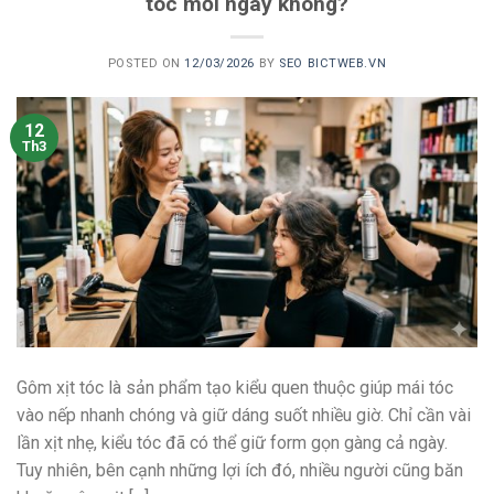
tóc mỗi ngày không?
POSTED ON
12/03/2026
BY
SEO BICTWEB.VN
12
Th3
Gôm xịt tóc là sản phẩm tạo kiểu quen thuộc giúp mái tóc
vào nếp nhanh chóng và giữ dáng suốt nhiều giờ. Chỉ cần vài
lần xịt nhẹ, kiểu tóc đã có thể giữ form gọn gàng cả ngày.
Tuy nhiên, bên cạnh những lợi ích đó, nhiều người cũng băn