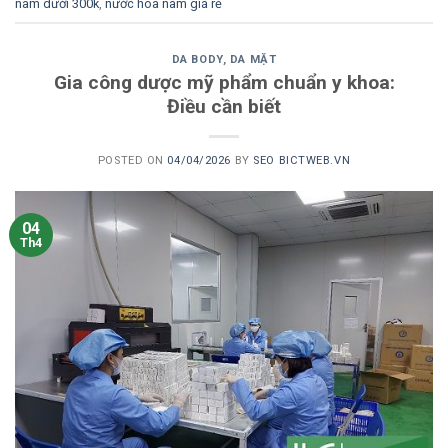
nam dưới 300k
,
nước hoa nam giá rẻ
DA BODY
,
DA MẶT
Gia công dược mỹ phẩm chuẩn y khoa:
Điều cần biết
POSTED ON
04/04/2026
BY
SEO BICTWEB.VN
04
Th4