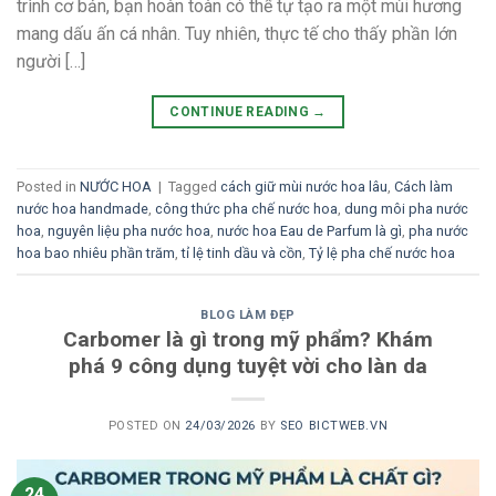
trình cơ bản, bạn hoàn toàn có thể tự tạo ra một mùi hương
mang dấu ấn cá nhân. Tuy nhiên, thực tế cho thấy phần lớn
người […]
CONTINUE READING
→
Posted in
NƯỚC HOA
|
Tagged
cách giữ mùi nước hoa lâu
,
Cách làm
nước hoa handmade
,
công thức pha chế nước hoa
,
dung môi pha nước
hoa
,
nguyên liệu pha nước hoa
,
nước hoa Eau de Parfum là gì
,
pha nước
hoa bao nhiêu phần trăm
,
tỉ lệ tinh dầu và cồn
,
Tỷ lệ pha chế nước hoa
BLOG LÀM ĐẸP
Carbomer là gì trong mỹ phẩm? Khám
phá 9 công dụng tuyệt vời cho làn da
POSTED ON
24/03/2026
BY
SEO BICTWEB.VN
24