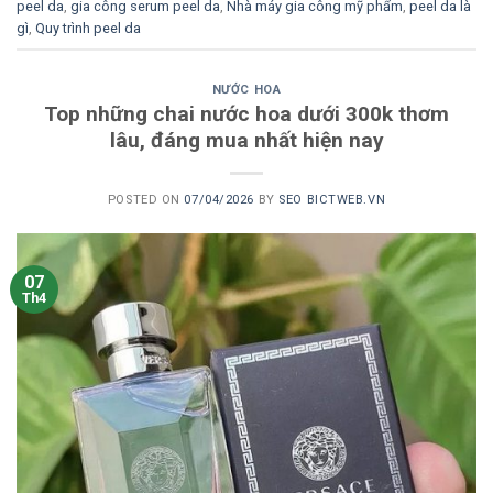
peel da
,
gia công serum peel da
,
Nhà máy gia công mỹ phẩm
,
peel da là
gì
,
Quy trình peel da
NƯỚC HOA
Top những chai nước hoa dưới 300k thơm
lâu, đáng mua nhất hiện nay
POSTED ON
07/04/2026
BY
SEO BICTWEB.VN
07
Th4