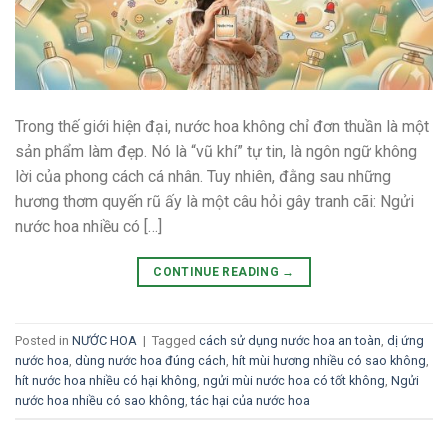
Trong thế giới hiện đại, nước hoa không chỉ đơn thuần là một
sản phẩm làm đẹp. Nó là “vũ khí” tự tin, là ngôn ngữ không
lời của phong cách cá nhân. Tuy nhiên, đằng sau những
hương thơm quyến rũ ấy là một câu hỏi gây tranh cãi: Ngửi
nước hoa nhiều có […]
CONTINUE READING
→
Posted in
NƯỚC HOA
|
Tagged
cách sử dụng nước hoa an toàn
,
dị ứng
nước hoa
,
dùng nước hoa đúng cách
,
hít mùi hương nhiều có sao không
,
hít nước hoa nhiều có hại không
,
ngửi mùi nước hoa có tốt không
,
Ngửi
nước hoa nhiều có sao không
,
tác hại của nước hoa